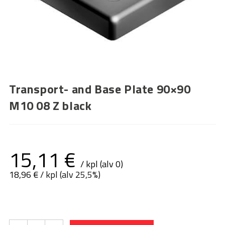
Transport- and Base Plate 90×90
M10 08 Z black
15,11
€
/ kpl (alv 0)
18,96
€
/ kpl (alv 25,5%)