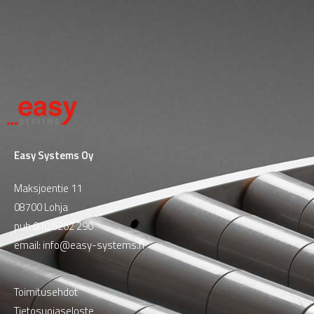
Easy Systems Oy
Maksjoentie 11
08700 Lohja
puh
010 5262 290
email:
info@easy-systems.fi
Toimitusehdot
Tietosuojaseloste