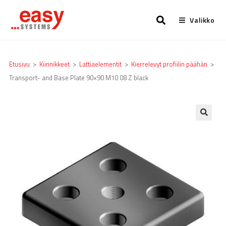
Valikko
Etusivu
>
Kiinnikkeet
>
Lattia­elementit
>
Kierrelevyt profiilin päähän
>
Transport- and Base Plate 90×90 M10 08 Z black
🔍