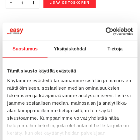
-
+
LISÄÄ OSTOSKORIIN
Toimitusaika 7-10 arkipäivää
Pikatoimitus mahdollinen, kysy myynnistämme.
Suostumus
Yksityiskohdat
Tietoja
Toimituskulut 25€ kun lähetyksen pituus alle 1900mm.
Yli 1900mm toimitus 50€ ja yli 3000mm toimitus 150€
Tämä sivusto käyttää evästeitä
Tuotenumero
093T90901008S
Käytämme evästeitä tarjoamamme sisällön ja mainosten
Osasto
räätälöimiseen, sosiaalisen median ominaisuuksien
Kierrelevyt profiilin päähän
tukemiseen ja kävijämäärämme analysoimiseen. Lisäksi
jaamme sosiaalisen median, mainosalan ja analytiikka-
alan kumppaneillemme tietoja siitä, miten käytät
sivustoamme. Kumppanimme voivat yhdistää näitä
MATERIAALI
sinkki
tietoja muihin tietoihin, joita olet antanut heille tai joita on
MYYNTIERÄ
1
kerätty, kun olet käyttänyt heidän palvelujaan.