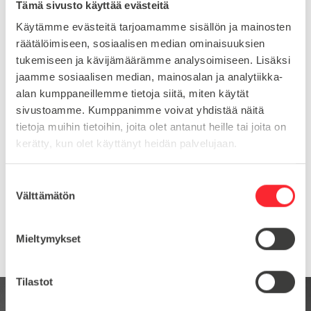
Lataa FATH PDF-katalogi (83MB). Yksittäiset tuotekortit
Tämä sivusto käyttää evästeitä
löytyy joka tuotteen kohdalta.
Käytämme evästeitä tarjoamamme sisällön ja mainosten
räätälöimiseen, sosiaalisen median ominaisuuksien
tukemiseen ja kävijämäärämme analysoimiseen. Lisäksi
jaamme sosiaalisen median, mainosalan ja analytiikka-
alan kumppaneillemme tietoja siitä, miten käytät
sivustoamme. Kumppanimme voivat yhdistää näitä
tietoja muihin tietoihin, joita olet antanut heille tai joita on
Rajaa tuotteita
kerätty, kun olet käyttänyt heidän palvelujaan.
S
Välttämätön
u
o
s
Mieltymykset
t
u
m
Tilastot
u