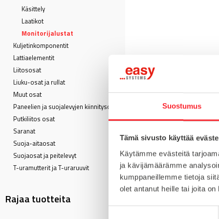
Käsittely
Laatikot
Monitorijalustat
Kuljetin­komponentit
Lattia­elementit
Liitososat
Liuku-osat ja rullat
Muut osat
Paneelien ja suojalevyjen kiinnitysosat
Suostumus
Putkiliitos osat
Saranat
Tämä sivusto käyttää eväste
Suoja-aitaosat
Käytämme evästeitä tarjoama
Suojaosat ja peitelevyt
ja kävijämäärämme analysoim
T-uramutterit ja T-uraruuvit
kumppaneillemme tietoja siitä
olet antanut heille tai joita o
Rajaa tuotteita
S