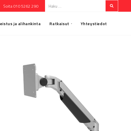
Soita 010 5262 290
eistus ja alihankinta
Ratkaisut
Yhteystiedot