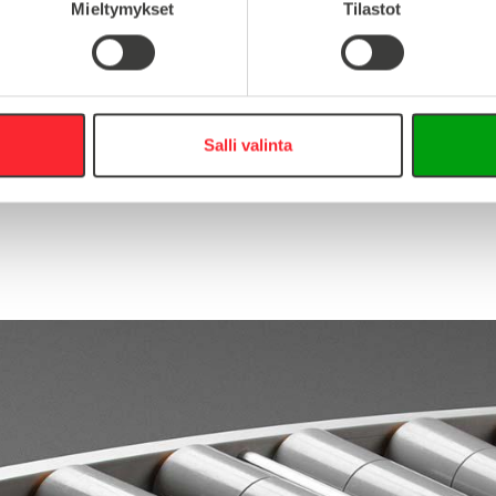
Mieltymykset
Tilastot
Salli valinta