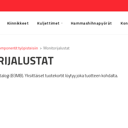
Kiinnikkeet
Kuljettimet
Hammashihnapyörät
Kon
mponentit työpisteisiin
>
Monitorijalustat
IJALUSTAT
ogi (83MB). Yksittäiset tuotekortit löytyy joka tuotteen kohdalta.