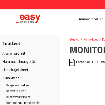
Alumiiniprofiilit
Etusivu
>
Kiinnikkeet
>
Ko
Tuotteet
MONITOR
Alumiiniprofiilit
Hammashihnapyörät
Lataa FATH PDF-katal
Hihnakuljettimet
Kiinnikkeet
Kaapeli­kiinnikkeet
Kahvat ja lukot
Kiinnitystarvikkeet
Komponentit työpisteisiin