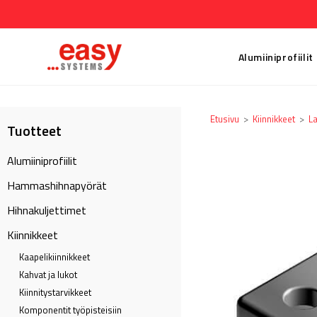
Alumiiniprofiilit
Etusivu
>
Kiinnikkeet
>
La
Tuotteet
Alumiiniprofiilit
Hammashihnapyörät
Hihnakuljettimet
Kiinnikkeet
Kaapeli­kiinnikkeet
Kahvat ja lukot
Kiinnitystarvikkeet
Komponentit työpisteisiin