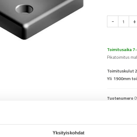
-
+
Toimitusaika 7
Pikatoimitus ma
Toimituskulut 
Yli 1900mm toi
Tuotenumero
0
Osasto
Kierrelevyt profii
Yksityiskohdat