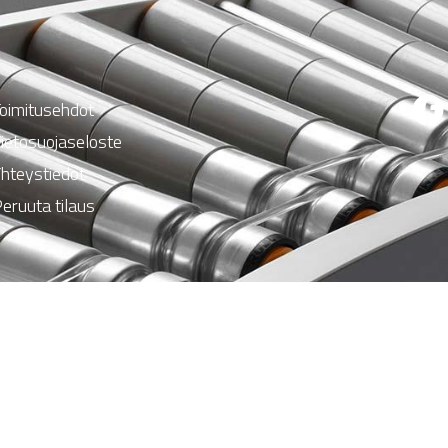
oimitusehdot
ietosuojaseloste
hteystiedot
eruuta tilaus