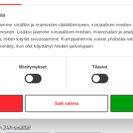
sinkki
Lataa tuote
itä
1
Lataa 3D-t
mme sisällön ja mainosten räätälöimiseen, sosiaalisen median
M14
iseen. Lisäksi jaamme sosiaalisen median, mainosalan ja analy
, miten käytät sivustoamme. Kumppanimme voivat yhdistää näitä t
n kerätty, kun olet käyttänyt heidän palvelujaan.
:
Mieltymykset
Tilastot
16
0
info@easy-systems.fi
Salli valinta
:
 24h sisällä!