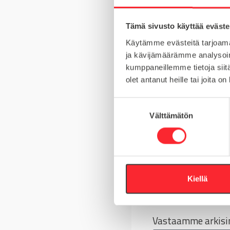
MATERIAALI
Tämä sivusto käyttää eväste
MYYNTIERÄ
Käytämme evästeitä tarjoama
KIERRE
ja kävijämäärämme analysoim
kumppaneillemme tietoja siitä
olet antanut heille tai joita o
S
Kysy tuotteista
Välttämätön
u
o
Asiakaspalvelu 8-
s
t
+358 10 5262 29
u
m
Kiellä
Tai lähetä viesti
u
k
s
Vastaamme arkisin
e