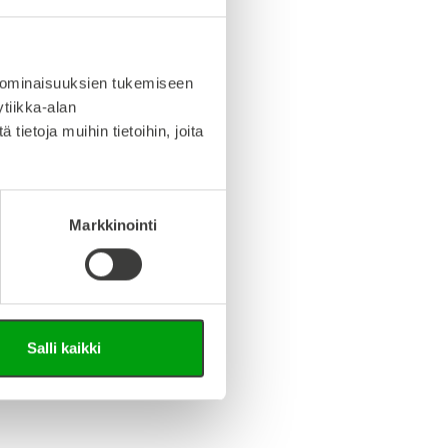
info (saksa/englanti)
iedosto (Step-tiedosto)
 ominaisuuksien tukemiseen
tiikka-alan
ietoja muihin tietoihin, joita
Markkinointi
Salli kaikki