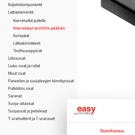
Kuljetin­komponentit
Lattia­elementit
Kierreholkit putkille
Kierrelevyt profiilin päähän
Konejalat
Lattiakiinnikkeet
Teollisuuspyörät
Liitososat
Liuku-osat ja rullat
Muut osat
Paneelien ja suojalevyjen kiinnitysosat
Putkiliitos osat
Saranat
Suoja-aitaosat
Suojaosat ja peitelevyt
T-uramutterit ja T-uraruuvit
Suostumus