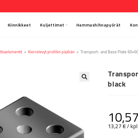
Kiinnikkeet
Kuljettimet
Hammashihnapyörät
Kon
ttia­elementit
>
Kierrelevyt profiilin päähän
>
Transport- and Base Plate 60×60
Transpor
black
🔍
10,5
13,27
€
/ kpl