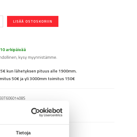
LISÄÄ OSTOSKORIIN
-10 arkipäivää
hdollinen, kysy myynnistämme.
25€ kun lähetyksen pituus alle 1900mm.
mitus 50€ ja yli 3000mm toimitus 150€
93T60601408S
lin päähän
Tietoja