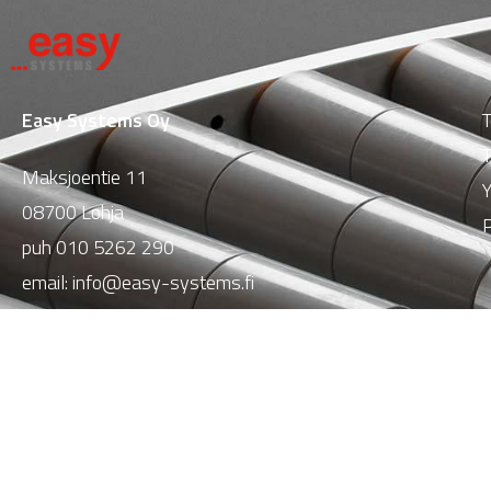
Easy Systems Oy
T
T
Maksjoentie 11
Y
08700 Lohja
P
puh
010 5262 290
email:
info@easy-systems.fi