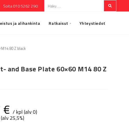
Soita 010 5262 290
eistus ja alihankinta
Ratkaisut
Yhteystiedot
 M14 80 Z black
t- and Base Plate 60×60 M14 80 Z
7
€
/ kpl (alv 0)
 (alv 25,5%)