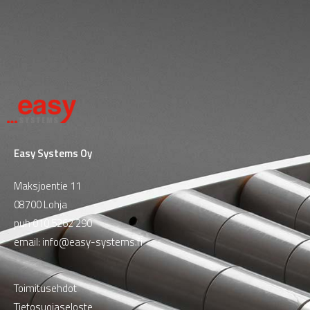
Easy Systems Oy
Maksjoentie 11
08700 Lohja
puh
010 5262 290
email:
info@easy-systems.fi
Toimitusehdot
Tietosuojaseloste