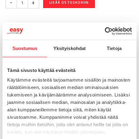
-
+
LISÄÄ OSTOSKORIIN
Toimitusaika 7-10 arkipäivää
Pikatoimitus mahdollinen, kysy myynnistämme.
Suostumus
Yksityiskohdat
Tietoja
Toimituskulut 25€ kun lähetyksen pituus alle 1900mm.
Yli 1900mm toimitus 50€ ja yli 3000mm toimitus 150€
Tämä sivusto käyttää evästeitä
Tuotenumero
093T501001612R
Käytämme evästeitä tarjoamamme sisällön ja mainosten
Osasto
räätälöimiseen, sosiaalisen median ominaisuuksien
Kierrelevyt profiilin päähän
tukemiseen ja kävijämäärämme analysoimiseen. Lisäksi
jaamme sosiaalisen median, mainosalan ja analytiikka-
alan kumppaneillemme tietoja siitä, miten käytät
sivustoamme. Kumppanimme voivat yhdistää näitä
MATERIAALI
sinkki
tietoja muihin tietoihin, joita olet antanut heille tai joita on
MYYNTIERÄ
1
kerätty, kun olet käyttänyt heidän palvelujaan.