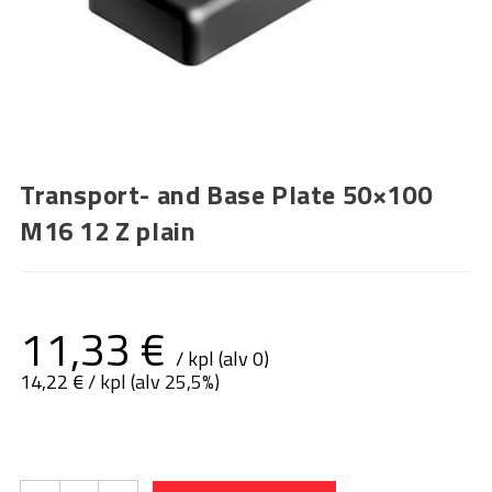
Transport- and Base Plate 50×100
M16 12 Z plain
11,33
€
/ kpl (alv 0)
14,22
€
/ kpl (alv 25,5%)