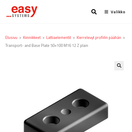
Valikko
Etusivu
>
Kiinnikkeet
>
Lattia­elementit
>
Kierrelevyt profiilin päähän
>
Transport- and Base Plate 50×100 M16 12 Z plain
🔍