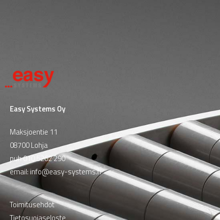
Easy Systems Oy
Maksjoentie 11
08700 Lohja
puh
010 5262 290
email:
info@easy-systems.fi
Toimitusehdot
Tietosuojaseloste