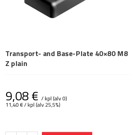
Transport- and Base-Plate 40×80 M8
Z plain
9,08
€
/ kpl (alv 0)
11,40
€
/ kpl (alv 25,5%)