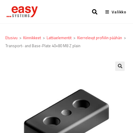
Valikko
Etusivu
>
Kiinnikkeet
>
Lattia­elementit
>
Kierrelevyt profiilin päähän
>
Transport- and Base-Plate 40×80 M8 Z plain
🔍