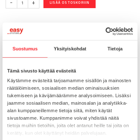
-
+
LISÄÄ OSTOSKORIIN
Toimitusaika 7-10 arkipäivää
Pikatoimitus mahdollinen, kysy myynnistämme.
Suostumus
Yksityiskohdat
Tietoja
Toimituskulut 25€ kun lähetyksen pituus alle 1900mm.
Yli 1900mm toimitus 50€ ja yli 3000mm toimitus 150€
Tämä sivusto käyttää evästeitä
Tuotenumero
093T40800808R
Käytämme evästeitä tarjoamamme sisällön ja mainosten
Osasto
räätälöimiseen, sosiaalisen median ominaisuuksien
Kierrelevyt profiilin päähän
tukemiseen ja kävijämäärämme analysoimiseen. Lisäksi
jaamme sosiaalisen median, mainosalan ja analytiikka-
alan kumppaneillemme tietoja siitä, miten käytät
sivustoamme. Kumppanimme voivat yhdistää näitä
MATERIAALI
sinkki
tietoja muihin tietoihin, joita olet antanut heille tai joita on
MYYNTIERÄ
1
kerätty, kun olet käyttänyt heidän palvelujaan.