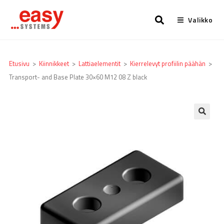
Valikko
Etusivu
>
Kiinnikkeet
>
Lattia­elementit
>
Kierrelevyt profiilin päähän
>
Transport- and Base Plate 30×60 M12 08 Z black
🔍