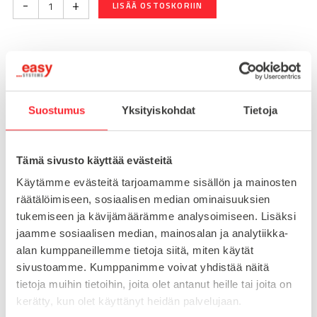
-
+
LISÄÄ OSTOSKORIIN
Toimitusaika 7-10 arkipäivää
Pikatoimitus mahdollinen, kysy myynnistämme.
Suostumus
Yksityiskohdat
Tietoja
Toimituskulut 25€ kun lähetyksen pituus alle 1900mm.
Yli 1900mm toimitus 50€ ja yli 3000mm toimitus 150€
Tämä sivusto käyttää evästeitä
Tuotenumero
093T30601208S
Käytämme evästeitä tarjoamamme sisällön ja mainosten
Osasto
räätälöimiseen, sosiaalisen median ominaisuuksien
Kierrelevyt profiilin päähän
tukemiseen ja kävijämäärämme analysoimiseen. Lisäksi
jaamme sosiaalisen median, mainosalan ja analytiikka-
alan kumppaneillemme tietoja siitä, miten käytät
sivustoamme. Kumppanimme voivat yhdistää näitä
MATERIAALI
sinkki
tietoja muihin tietoihin, joita olet antanut heille tai joita on
MYYNTIERÄ
1
kerätty, kun olet käyttänyt heidän palvelujaan.