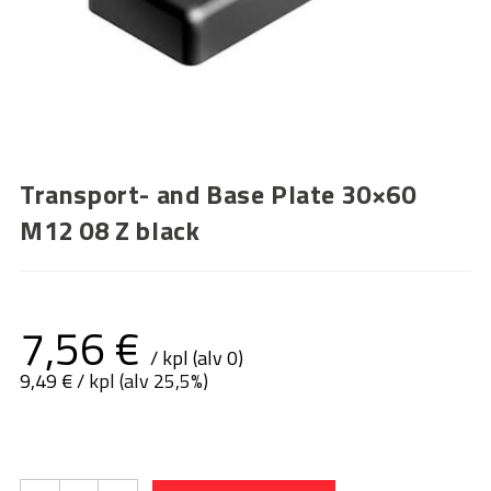
Transport- and Base Plate 30×60
M12 08 Z black
7,56
€
/ kpl (alv 0)
9,49
€
/ kpl (alv 25,5%)