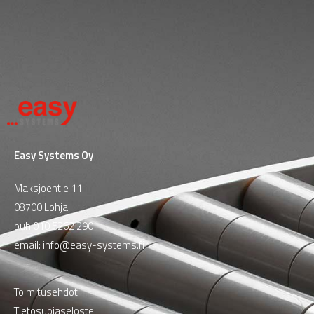
Easy Systems Oy
Maksjoentie 11
08700 Lohja
puh
010 5262 290
email:
info@easy-systems.fi
Toimitusehdot
Tietosuojaseloste