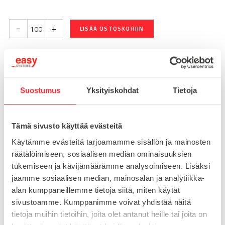
-
+
LISÄÄ OSTOSKORIIN
Toimitusaika 7-10 arkipäivää
Pikatoimitus mahdollinen, kysy myynnistämme.
Suostumus
Yksityiskohdat
Tietoja
Toimituskulut 25€ kun lähetyksen pituus alle 1900mm.
Yli 1900mm toimitus 50€ ja yli 3000mm toimitus 150€
Tämä sivusto käyttää evästeitä
Käytämme evästeitä tarjoamamme sisällön ja mainosten
räätälöimiseen, sosiaalisen median ominaisuuksien
Tuotenumero
096P0302506M8
Osasto
tukemiseen ja kävijämäärämme analysoimiseen. Lisäksi
Kierrelevyt
jaamme sosiaalisen median, mainosalan ja analytiikka-
alan kumppaneillemme tietoja siitä, miten käytät
sivustoamme. Kumppanimme voivat yhdistää näitä
tietoja muihin tietoihin, joita olet antanut heille tai joita on
MATERIAALI
teräs