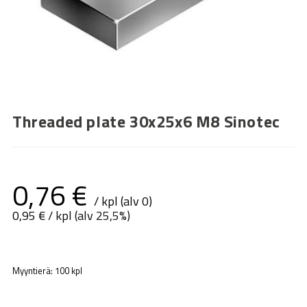
Threaded plate 30x25x6 M8 Sinotec
0,76
€
/ kpl (alv 0)
0,95
€
/ kpl (alv 25,5%)
Myyntierä: 100 kpl