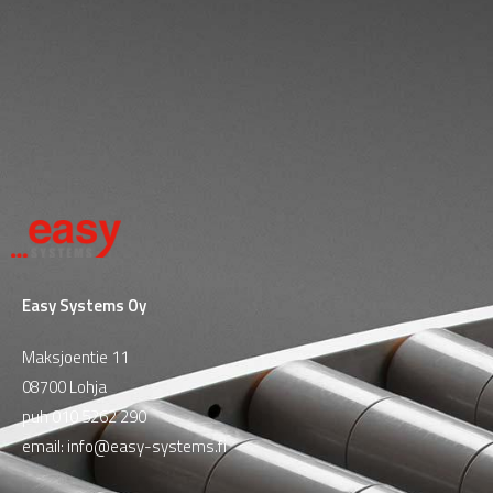
Easy Systems Oy
Maksjoentie 11
08700 Lohja
puh
010 5262 290
email:
info@easy-systems.fi