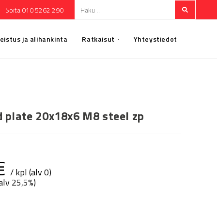
Soita 010 5262 290
eistus ja alihankinta
Ratkaisut
Yhteystiedot
 plate 20x18x6 M8 steel zp
€
/ kpl (alv 0)
(alv 25,5%)