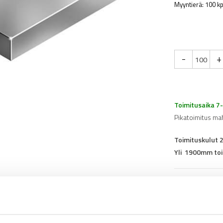
Myyntierä: 100 kp
-
+
Toimitusaika 7
Pikatoimitus ma
Toimituskulut 
Yli 1900mm toi
Tuotenumero
0
Osasto
Kierrelevyt