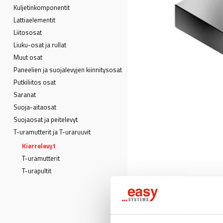
Kuljetin­komponentit
Lattia­elementit
Liitososat
Liuku-osat ja rullat
Muut osat
Paneelien ja suojalevyjen kiinnitysosat
Putkiliitos osat
Saranat
Suoja-aitaosat
Suojaosat ja peitelevyt
T-uramutterit ja T-uraruuvit
Kierrelevyt
T-uramutterit
T-urapultit