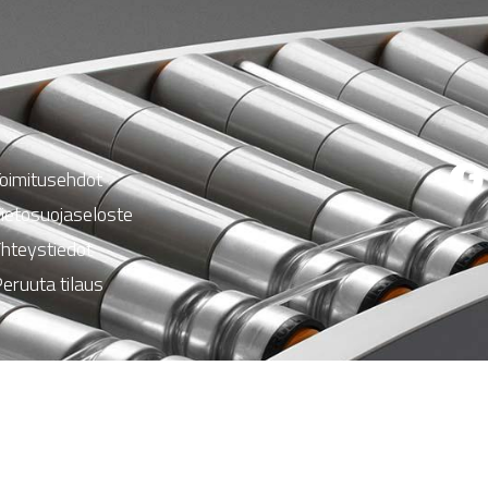
oimitusehdot
ietosuojaseloste
hteystiedot
eruuta tilaus