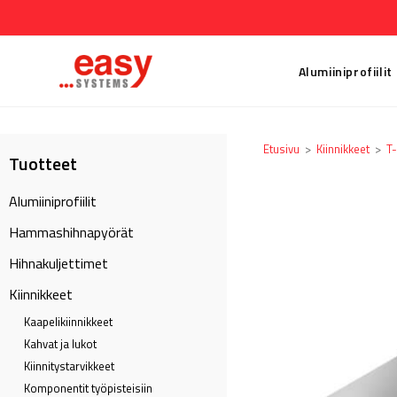
Alumiiniprofiilit
Etusivu
>
Kiinnikkeet
>
T-
Tuotteet
Alumiiniprofiilit
Hammashihnapyörät
Hihnakuljettimet
Kiinnikkeet
Kaapeli­kiinnikkeet
Kahvat ja lukot
Kiinnitystarvikkeet
Komponentit työpisteisiin