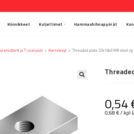
Kiinnikkeet
Kuljettimet
Hammashihnapyörät
Kon
uramutterit ja T-uraruuvit
>
Kierrelevyt
>
Threaded plate 20x18x6 M8 steel zp
Threaded
🔍
0,54
0,68
€
/ kpl 