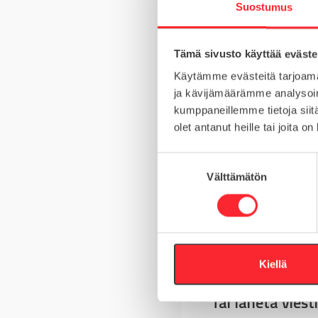
Suostumus
MATERIAALI
Tämä sivusto käyttää eväste
MYYNTIERÄ
Käytämme evästeitä tarjoama
ja kävijämäärämme analysoim
KIERRE
kumppaneillemme tietoja siitä
olet antanut heille tai joita o
S
Välttämätön
u
Kysy tuotteista
o
s
Asiakaspalvelu 8-
t
u
+358 10 5262 29
m
Kiellä
u
Tai lähetä viesti
k
s