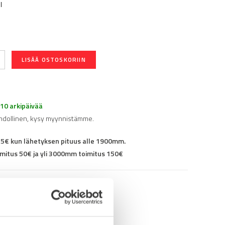
l
LISÄÄ OSTOSKORIIN
-10 arkipäivää
hdollinen, kysy myynnistämme.
25€ kun lähetyksen pituus alle 1900mm.
mitus 50€ ja yli 3000mm toimitus 150€
96P0201806M8