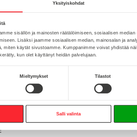
Yksityiskohdat
teräs
itä
Lataa tuote
100
mme sisällön ja mainosten räätälöimiseen, sosiaalisen median
Lataa 3D-t
iseen. Lisäksi jaamme sosiaalisen median, mainosalan ja analy
M8
, miten käytät sivustoamme. Kumppanimme voivat yhdistää näitä t
n kerätty, kun olet käyttänyt heidän palvelujaan.
Mieltymykset
Tilastot
:
16
0
info@easy-systems.fi
Salli valinta
: