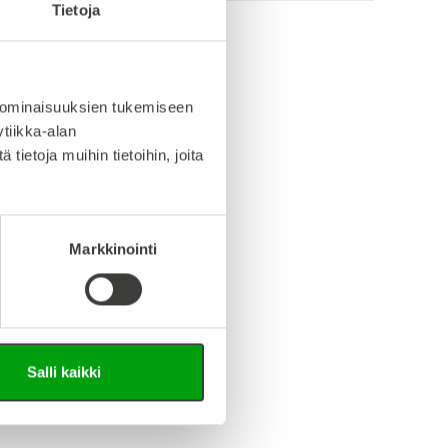
Tietoja
info (saksa/englanti)
 ominaisuuksien tukemiseen
iedosto (Step-tiedosto)
tiikka-alan
ietoja muihin tietoihin, joita
Markkinointi
Salli kaikki