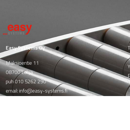
Easy Systems Oy
T
T
Maksjoentie 11
Y
08700 Lohja
P
puh
010 5262 290
email:
info@easy-systems.fi