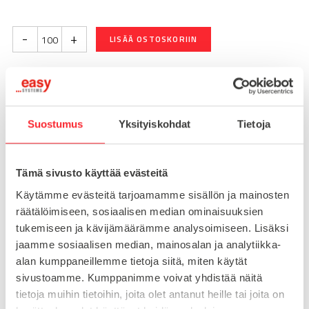
-
+
LISÄÄ OSTOSKORIIN
Toimitusaika 7-10 arkipäivää
Pikatoimitus mahdollinen, kysy myynnistämme.
Suostumus
Yksityiskohdat
Tietoja
Toimituskulut 25€ kun lähetyksen pituus alle 1900mm.
Yli 1900mm toimitus 50€ ja yli 3000mm toimitus 150€
Tämä sivusto käyttää evästeitä
Käytämme evästeitä tarjoamamme sisällön ja mainosten
räätälöimiseen, sosiaalisen median ominaisuuksien
Tuotenumero
096P0201305M6
Osasto
tukemiseen ja kävijämäärämme analysoimiseen. Lisäksi
Kierrelevyt
jaamme sosiaalisen median, mainosalan ja analytiikka-
alan kumppaneillemme tietoja siitä, miten käytät
sivustoamme. Kumppanimme voivat yhdistää näitä
tietoja muihin tietoihin, joita olet antanut heille tai joita on
MATERIAALI
teräs