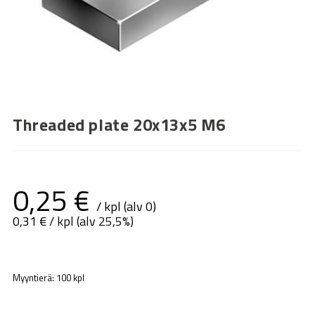
Threaded plate 20x13x5 M6
0,25
€
/ kpl (alv 0)
0,31
€
/ kpl (alv 25,5%)
Myyntierä: 100 kpl