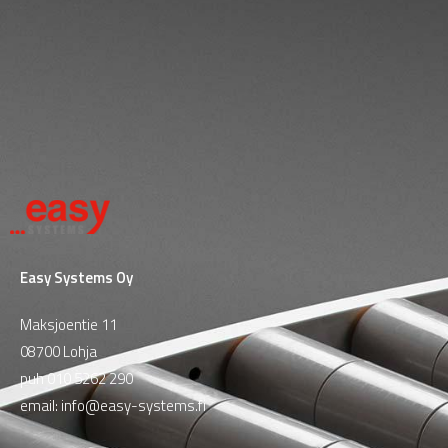
Easy Systems Oy
Maksjoentie 11
08700 Lohja
puh
010 5262 290
email:
info@easy-systems.fi