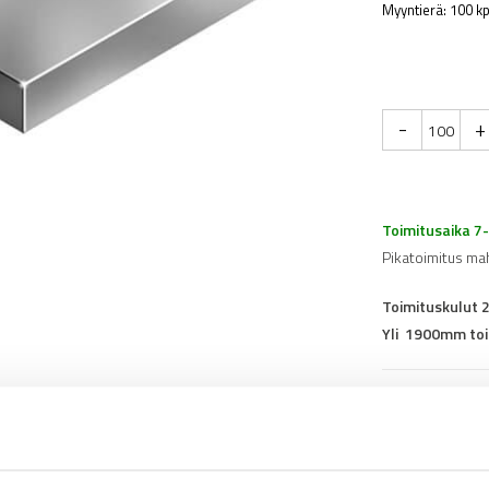
Myyntierä: 100 kp
-
+
Toimitusaika 7
Pikatoimitus ma
Toimituskulut 
Yli 1900mm toi
Tuotenumero
0
Osasto
Kierrelevyt