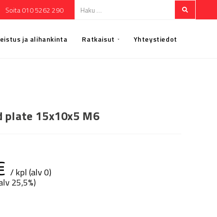
Soita 010 5262 290
eistus ja alihankinta
Ratkaisut
Yhteystiedot
 plate 15x10x5 M6
€
/ kpl (alv 0)
(alv 25,5%)