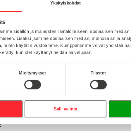
Yksityiskohdat
teräs
itä
Lataa tuote
100
mme sisällön ja mainosten räätälöimiseen, sosiaalisen median
Lataa 3D-t
iseen. Lisäksi jaamme sosiaalisen median, mainosalan ja analy
M6
, miten käytät sivustoamme. Kumppanimme voivat yhdistää näitä t
n kerätty, kun olet käyttänyt heidän palvelujaan.
Mieltymykset
Tilastot
:
16
0
info@easy-systems.fi
Salli valinta
: