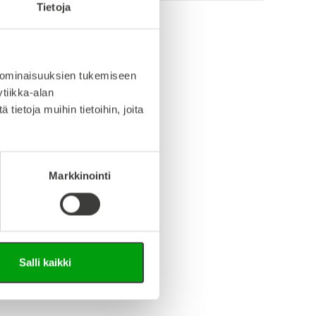
Tietoja
info (saksa/englanti)
 ominaisuuksien tukemiseen
iedosto (Step-tiedosto)
tiikka-alan
ietoja muihin tietoihin, joita
Markkinointi
Salli kaikki