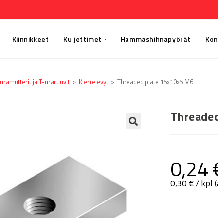
Kiinnikkeet
Kuljettimet
Hammashihnapyörät
Kon
uramutterit ja T-uraruuvit
>
Kierrelevyt
>
Threaded plate 15x10x5 M6
Threaded
🔍
0,24
0,30
€
/ kpl 