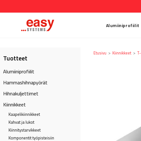
Alumiiniprofiilit
Etusivu
>
Kiinnikkeet
>
T-
Tuotteet
Alumiiniprofiilit
Hammashihnapyörät
Hihnakuljettimet
Kiinnikkeet
Kaapeli­kiinnikkeet
Kahvat ja lukot
Kiinnitystarvikkeet
Komponentit työpisteisiin