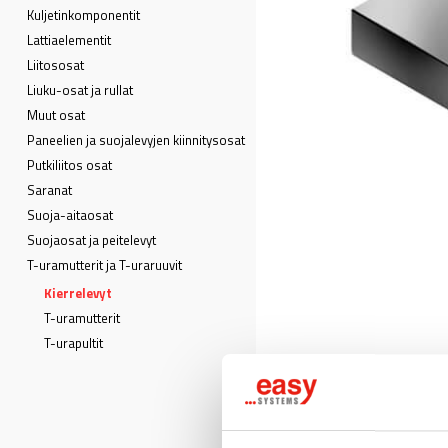
Kuljetin­komponentit
Lattia­elementit
Liitososat
Liuku-osat ja rullat
Muut osat
Paneelien ja suojalevyjen kiinnitysosat
Putkiliitos osat
Saranat
Suoja-aitaosat
Suojaosat ja peitelevyt
T-uramutterit ja T-uraruuvit
Kierrelevyt
T-uramutterit
T-urapultit