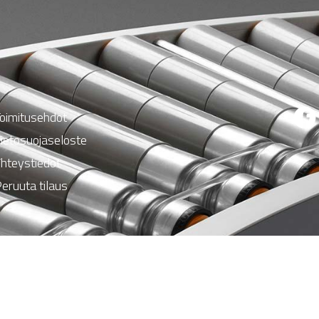
oimitusehdot
ietosuojaseloste
hteystiedot
eruuta tilaus