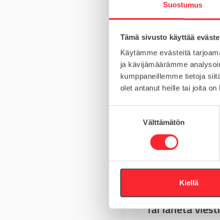
Suostumus
MATERIAALI
Tämä sivusto käyttää eväste
MYYNTIERÄ
Käytämme evästeitä tarjoama
ja kävijämäärämme analysoim
KIERRE
kumppaneillemme tietoja siitä
olet antanut heille tai joita o
S
Välttämätön
u
Kysy tuotteista
o
s
Asiakaspalvelu 8-
t
u
+358 10 5262 29
m
Kiellä
u
Tai lähetä viesti
k
s