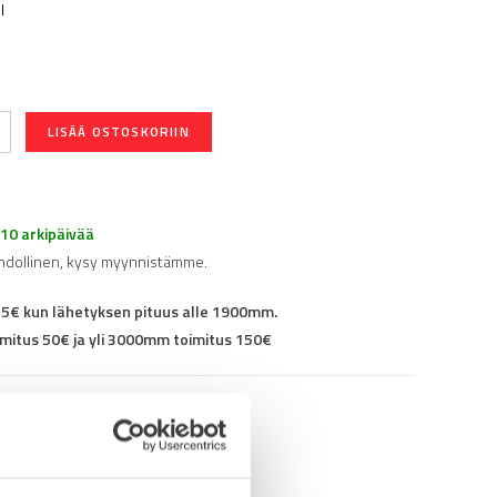
l
LISÄÄ OSTOSKORIIN
-10 arkipäivää
hdollinen, kysy myynnistämme.
25€ kun lähetyksen pituus alle 1900mm.
mitus 50€ ja yli 3000mm toimitus 150€
96P0151005M6