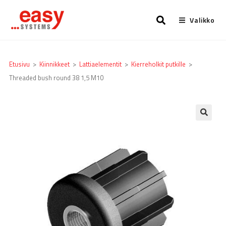
Valikko
Etusivu
>
Kiinnikkeet
>
Lattia­elementit
>
Kierreholkit putkille
>
Threaded bush round 38 1,5 M10
🔍