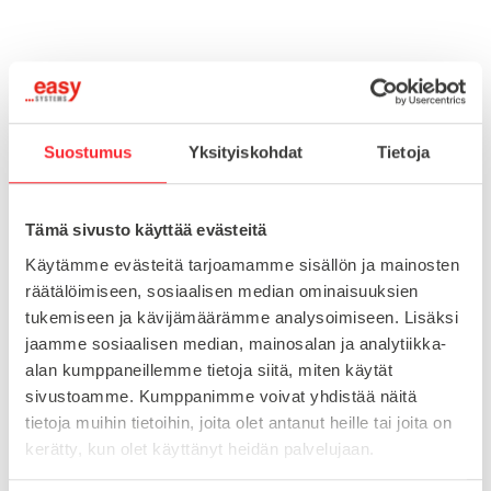
Toimitusaika 7-10 arkipäivää
Pikatoimitus mahdollinen, kysy myynnistämme.
Toimituskulut 25€ kun lähetyksen pituus alle 1900mm.
Suostumus
Yksityiskohdat
Tietoja
Yli 1900mm toimitus 50€ ja yli 3000mm toimitus 150€
Tämä sivusto käyttää evästeitä
Tuotenumero
098VR381510
Käytämme evästeitä tarjoamamme sisällön ja mainosten
Osasto
räätälöimiseen, sosiaalisen median ominaisuuksien
Kierreholkit putkille
tukemiseen ja kävijämäärämme analysoimiseen. Lisäksi
jaamme sosiaalisen median, mainosalan ja analytiikka-
alan kumppaneillemme tietoja siitä, miten käytät
MATERIAALI
muovi
sivustoamme. Kumppanimme voivat yhdistää näitä
tietoja muihin tietoihin, joita olet antanut heille tai joita on
MYYNTIERÄ
1
kerätty, kun olet käyttänyt heidän palvelujaan.
KIERRE
M10