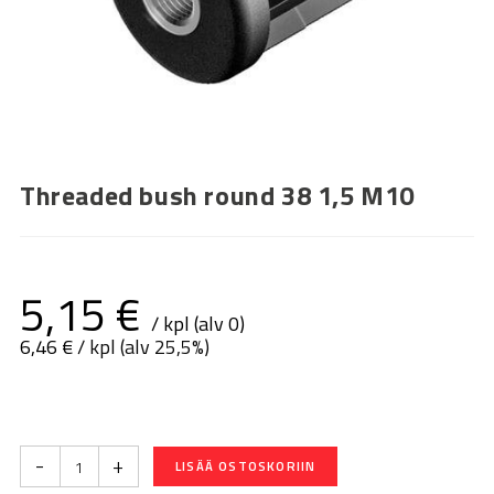
Threaded bush round 38 1,5 M10
5,15
€
/ kpl (alv 0)
6,46
€
/ kpl (alv 25,5%)
-
+
LISÄÄ OSTOSKORIIN