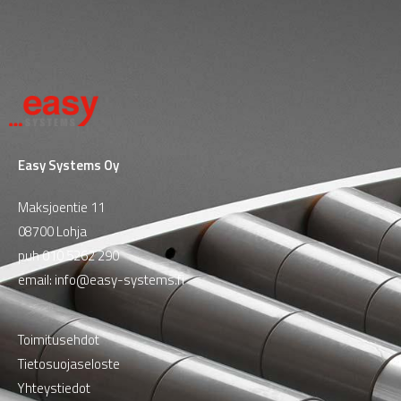
Easy Systems Oy
Maksjoentie 11
08700 Lohja
puh
010 5262 290
email:
info@easy-systems.fi
Toimitusehdot
Tietosuojaseloste
Yhteystiedot