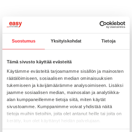
Toimitusaika 7-10 arkipäivää
Pikatoimitus mahdollinen, kysy myynnistämme.
Toimituskulut 25€ kun lähetyksen pituus alle 1900mm.
Suostumus
Yksityiskohdat
Tietoja
Yli 1900mm toimitus 50€ ja yli 3000mm toimitus 150€
Tämä sivusto käyttää evästeitä
Tuotenumero
098V301516
Käytämme evästeitä tarjoamamme sisällön ja mainosten
Osasto
räätälöimiseen, sosiaalisen median ominaisuuksien
Kierreholkit putkille
tukemiseen ja kävijämäärämme analysoimiseen. Lisäksi
jaamme sosiaalisen median, mainosalan ja analytiikka-
alan kumppaneillemme tietoja siitä, miten käytät
MATERIAALI
muovi
sivustoamme. Kumppanimme voivat yhdistää näitä
tietoja muihin tietoihin, joita olet antanut heille tai joita on
MYYNTIERÄ
1
kerätty, kun olet käyttänyt heidän palvelujaan.
KIERRE
M16