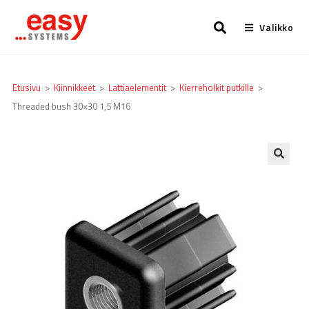
Valikko
Etusivu
>
Kiinnikkeet
>
Lattia­elementit
>
Kierreholkit putkille
>
Threaded bush 30×30 1,5 M16
🔍