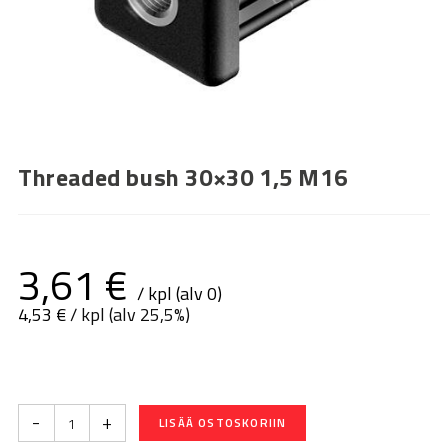
Threaded bush 30×30 1,5 M16
3,61
€
/ kpl (alv 0)
4,53
€
/ kpl (alv 25,5%)
-
+
LISÄÄ OSTOSKORIIN