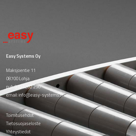
Easy Systems Oy
Maksjoentie 11
08700 Lohja
puh
010 5262 290
email:
info@easy-systems.fi
Toimitusehdot
Tietosuojaseloste
Yhteystiedot