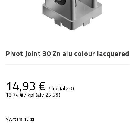
Pivot Joint 30 Zn alu colour lacquered
14,93
€
/ kpl (alv 0)
18,74
€
/ kpl (alv 25,5%)
Myyntierä: 10 kpl