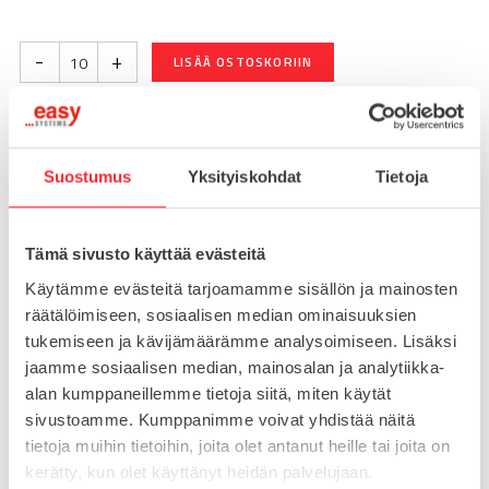
-
+
LISÄÄ OSTOSKORIIN
Toimitusaika 7-10 arkipäivää
Suostumus
Yksityiskohdat
Tietoja
Pikatoimitus mahdollinen, kysy myynnistämme.
Toimituskulut 25€ kun lähetyksen pituus alle 1900mm.
Tämä sivusto käyttää evästeitä
Yli 1900mm toimitus 50€ ja yli 3000mm toimitus 150€
Käytämme evästeitä tarjoamamme sisällön ja mainosten
räätälöimiseen, sosiaalisen median ominaisuuksien
Tuotenumero
093G30A
tukemiseen ja kävijämäärämme analysoimiseen. Lisäksi
Osasto
jaamme sosiaalisen median, mainosalan ja analytiikka-
Kulmaliitokset
alan kumppaneillemme tietoja siitä, miten käytät
sivustoamme. Kumppanimme voivat yhdistää näitä
tietoja muihin tietoihin, joita olet antanut heille tai joita on
kerätty, kun olet käyttänyt heidän palvelujaan.
MATERIAALI
sinkki