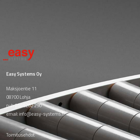
Easy Systems Oy
Maksjoentie 11
08700 Lohja
puh
010 5262 290
email:
info@easy-systems.fi
Toimitusehdot