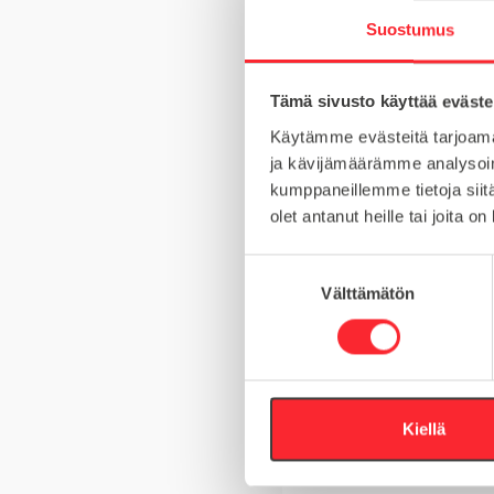
Suostumus
Tämä sivusto käyttää eväste
MATERIAALI
Käytämme evästeitä tarjoama
MYYNTIERÄ
ja kävijämäärämme analysoim
kumppaneillemme tietoja siitä
KIERRE
olet antanut heille tai joita o
S
Välttämätön
u
Kysy tuotteista
o
s
t
Asiakaspalvelu 8-
u
m
Kiellä
+358 10 5262 29
u
k