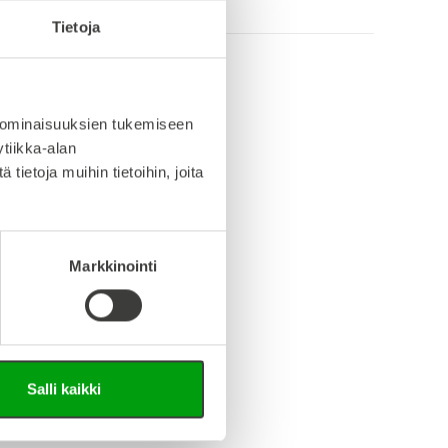
Tietoja
info (saksa/englanti)
 ominaisuuksien tukemiseen
tiikka-alan
iedosto (Step-tiedosto)
ietoja muihin tietoihin, joita
Markkinointi
Salli kaikki