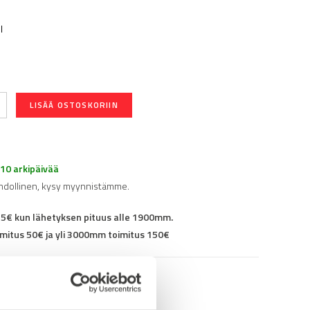
l
LISÄÄ OSTOSKORIIN
-10 arkipäivää
hdollinen, kysy myynnistämme.
25€ kun lähetyksen pituus alle 1900mm.
mitus 50€ ja yli 3000mm toimitus 150€
40ME110