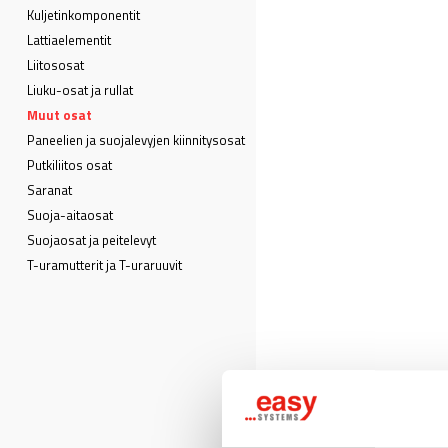
Kuljetin­komponentit
Lattia­elementit
Liitososat
Liuku-osat ja rullat
Muut osat
Paneelien ja suojalevyjen kiinnitysosat
Putkiliitos osat
Saranat
Suoja-aitaosat
Suojaosat ja peitelevyt
T-uramutterit ja T-uraruuvit