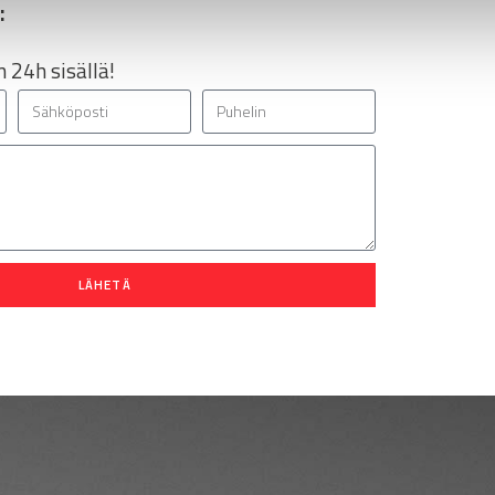
:
 24h sisällä!
LÄHETÄ