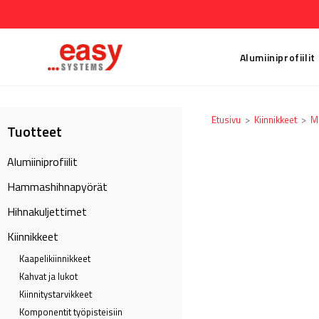
Alumiiniprofiilit
Etusivu
>
Kiinnikkeet
>
M
Tuotteet
Alumiiniprofiilit
Hammashihnapyörät
Hihnakuljettimet
Kiinnikkeet
Kaapeli­kiinnikkeet
Kahvat ja lukot
Kiinnitystarvikkeet
Komponentit työpisteisiin