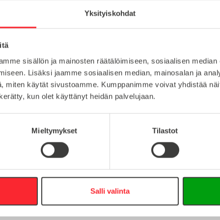
Muut osat
Yksityiskohdat
itä
teräs
Lataa tuote
mme sisällön ja mainosten räätälöimiseen, sosiaalisen median
100
iseen. Lisäksi jaamme sosiaalisen median, mainosalan ja analy
Lataa 3D-t
, miten käytät sivustoamme. Kumppanimme voivat yhdistää näitä t
M6
n kerätty, kun olet käyttänyt heidän palvelujaan.
Mieltymykset
Tilastot
:
16
Salli valinta
0
info@easy-systems.fi