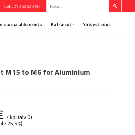
Soita 010 5262 290
eistus ja alihankinta
Ratkaisut
Yhteystiedot
ut M15 to M6 for Aluminium
€
/ kpl (alv 0)
(alv 25,5%)