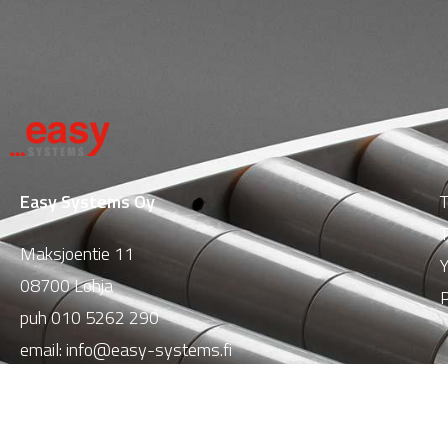
Easy Systems Oy
T
T
Maksjoentie 11
Y
08700 Lohja
P
puh
010 5262 290
email:
info@easy-systems.fi