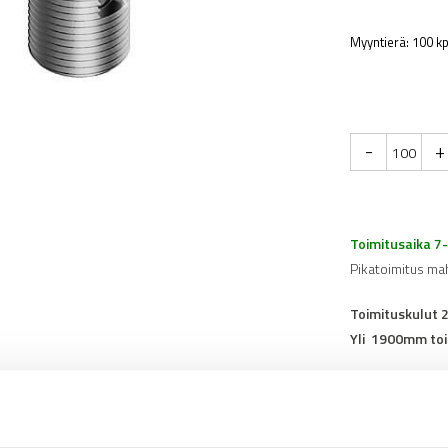
Myyntierä: 100 kp
-
+
Toimitusaika 7
Pikatoimitus ma
Toimituskulut 
Yli 1900mm toi
Tuotenumero
3
Osasto