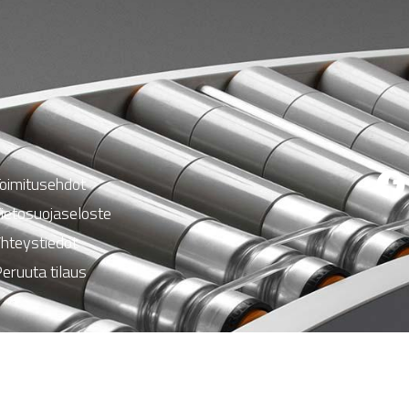
oimitusehdot
ietosuojaseloste
hteystiedot
eruuta tilaus