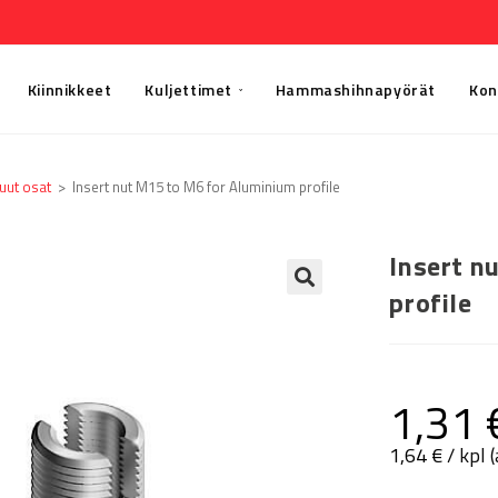
Kiinnikkeet
Kuljettimet
Hammashihnapyörät
Kon
uut osat
>
Insert nut M15 to M6 for Aluminium profile
Insert n
profile
🔍
1,31
1,64
€
/ kpl 