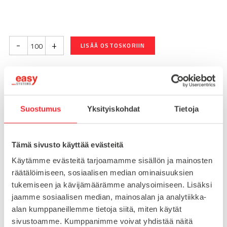
-
+
LISÄÄ OSTOSKORIIN
Toimitusaika 7-10 arkipäivää
Pikatoimitus mahdollinen, kysy myynnistämme.
Suostumus
Yksityiskohdat
Tietoja
Toimituskulut 25€ kun lähetyksen pituus alle 1900mm.
Yli 1900mm toimitus 50€ ja yli 3000mm toimitus 150€
Tämä sivusto käyttää evästeitä
Käytämme evästeitä tarjoamamme sisällön ja mainosten
Tuotenumero
096HK1030M0630
räätälöimiseen, sosiaalisen median ominaisuuksien
Osasto
tukemiseen ja kävijämäärämme analysoimiseen. Lisäksi
T-urapultit
jaamme sosiaalisen median, mainosalan ja analytiikka-
alan kumppaneillemme tietoja siitä, miten käytät
sivustoamme. Kumppanimme voivat yhdistää näitä