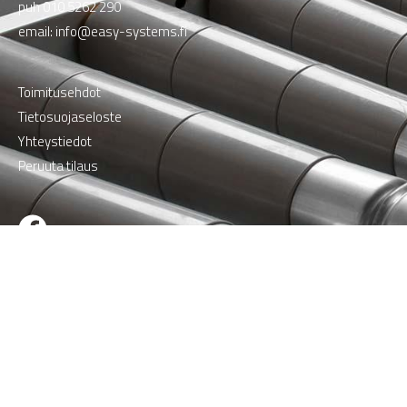
puh
010 5262 290
email:
info@easy-systems.fi
Toimitusehdot
Tietosuojaseloste
Yhteystiedot
Peruuta tilaus