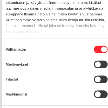
tukemiseen ja kävijämäärämme analysoimiseen. Lisäksi
Toimituskulut 25€ kun lähetyksen pituus alle 1900mm.
jaamme sosiaalisen median, mainosalan ja analytiikka-alan
Yli 1900mm toimitus 50€ ja yli 3000mm toimitus 150€
kumppaneillemme tietoja siitä, miten käytät sivustoamme.
Kumppanimme voivat yhdistää näitä tietoja muihin tietoihin,
Tuotenumero
21T5/24-2
joita olet antanut heille tai joita on kerätty, kun olet käyttänyt
Osastot
heidän palvelujaan.
Hammashihnapyörä T5
Hammashihnapyörät
,
S
Välttämätön
u
HIHNANLEVEYS
10
o
s
Mieltymykset
HAMMASLUKU
24
t
u
m
Tilastot
u
k
Markkinointi
Kysy tuotteista:
s
e