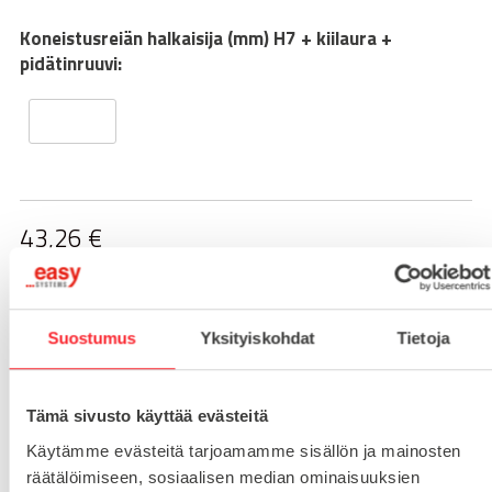
Koneistusreiän halkaisija (mm) H7 + kiilaura +
pidätinruuvi:
43,26
€
54.29 € alv 25,5%
-
+
LISÄÄ OSTOSKORIIN
Suostumus
Yksityiskohdat
Tietoja
Tämä sivusto käyttää evästeitä
Toimitusaika 7-10 arkipäivää
Käytämme evästeitä tarjoamamme sisällön ja mainosten
Pikatoimitus mahdollinen, kysy myynnistämme.
räätälöimiseen, sosiaalisen median ominaisuuksien