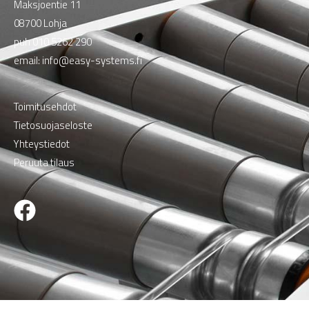
Maksjoentie 11
08700 Lohja
puh
010 5262 290
email:
info@easy-systems.fi
Toimitusehdot
Tietosuojaseloste
Yhteystiedot
Peruuta tilaus