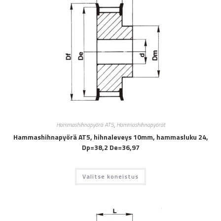
Hammashihnapyörä AT5
,
Hammashihnapyörät
Hammashihnapyörä AT5, hihnaleveys 10mm, hammasluku 24,
Dp=38,2 De=36,97
Valitse koneistus