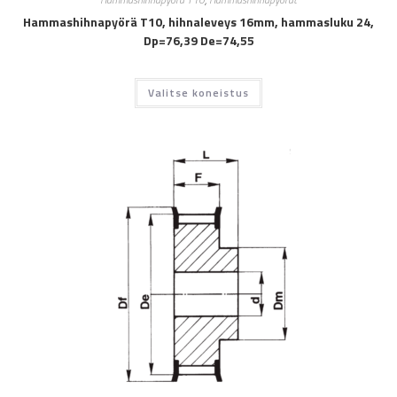
Hammashihnapyörä T10, hihnaleveys 16mm, hammasluku 24,
Dp=76,39 De=74,55
Valitse koneistus