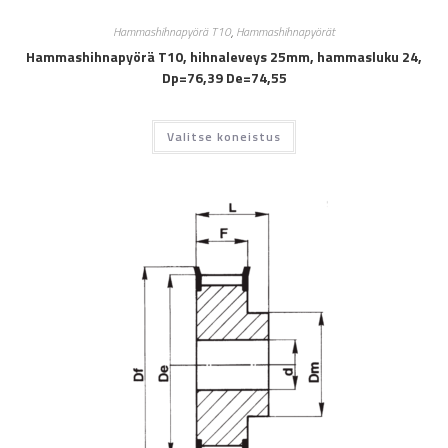
Hammashihnapyörä T10
,
Hammashihnapyörät
Hammashihnapyörä T10, hihnaleveys 25mm, hammasluku 24,
Dp=76,39 De=74,55
Valitse koneistus