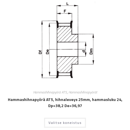
Hammashihnapyörä AT5
,
Hammashihnapyörät
Hammashihnapyörä AT5, hihnaleveys 25mm, hammasluku 24,
Dp=38,2 De=36,97
Valitse koneistus