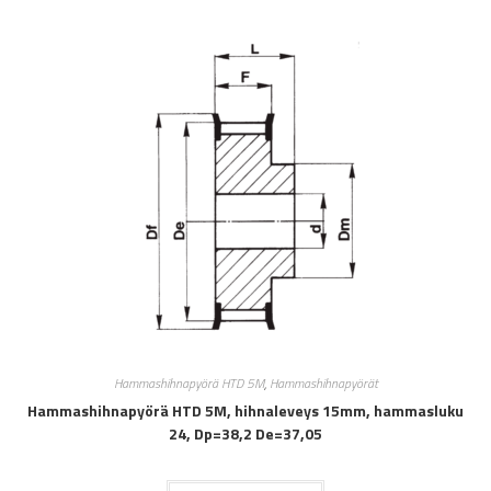
Hammashihnapyörä HTD 5M
,
Hammashihnapyörät
Hammashihnapyörä HTD 5M, hihnaleveys 15mm, hammasluku
24, Dp=38,2 De=37,05