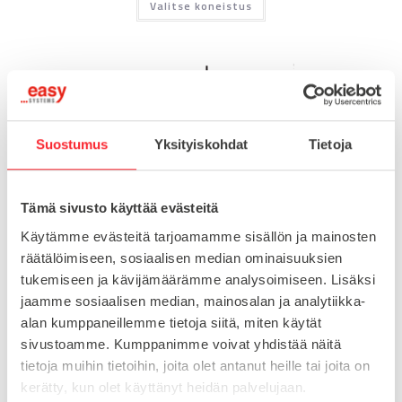
Valitse koneistus
Suostumus
Yksityiskohdat
Tietoja
Tämä sivusto käyttää evästeitä
Käytämme evästeitä tarjoamamme sisällön ja mainosten
räätälöimiseen, sosiaalisen median ominaisuuksien
tukemiseen ja kävijämäärämme analysoimiseen. Lisäksi
jaamme sosiaalisen median, mainosalan ja analytiikka-
alan kumppaneillemme tietoja siitä, miten käytät
Hammashihnapyörä HTD 5M
,
Hammashihnapyörät
sivustoamme. Kumppanimme voivat yhdistää näitä
Hammashihnapyörä HTD 5M, hihnaleveys 25mm, hammasluku
tietoja muihin tietoihin, joita olet antanut heille tai joita on
24, Dp=38,2 De=37,05
kerätty, kun olet käyttänyt heidän palvelujaan.