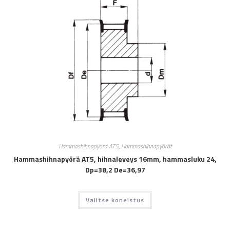
Hammashihnapyörä AT5
,
Hammashihnapyörät
Hammashihnapyörä AT5, hihnaleveys 16mm, hammasluku 24,
Dp=38,2 De=36,97
Valitse koneistus