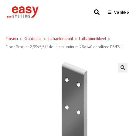
Valikko
Etusivu
>
Kiinnikkeet
>
Lattia­elementit
>
Lattiakiinnikkeet
>
Floor Bracket 2,99×5,51″ double aluminum 76×140 anodized E6/EV1
🔍