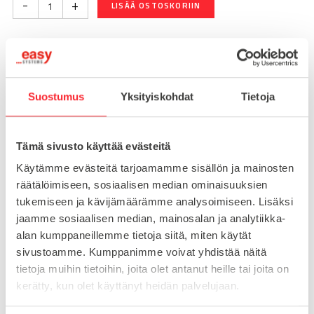
-
+
LISÄÄ OSTOSKORIIN
Toimitusaika 7-10 arkipäivää
Pikatoimitus mahdollinen, kysy myynnistämme.
Suostumus
Yksityiskohdat
Tietoja
Toimituskulut 25€ kun lähetyksen pituus alle 1900mm.
Yli 1900mm toimitus 50€ ja yli 3000mm toimitus 150€
Tämä sivusto käyttää evästeitä
Käytämme evästeitä tarjoamamme sisällön ja mainosten
Tuotenumero
093BA140D80
räätälöimiseen, sosiaalisen median ominaisuuksien
Osasto
tukemiseen ja kävijämäärämme analysoimiseen. Lisäksi
Lattiakiinnikkeet
jaamme sosiaalisen median, mainosalan ja analytiikka-
alan kumppaneillemme tietoja siitä, miten käytät
sivustoamme. Kumppanimme voivat yhdistää näitä
tietoja muihin tietoihin, joita olet antanut heille tai joita on
MATERIAALI
alumiini
kerätty, kun olet käyttänyt heidän palvelujaan.
MYYNTIERÄ
1