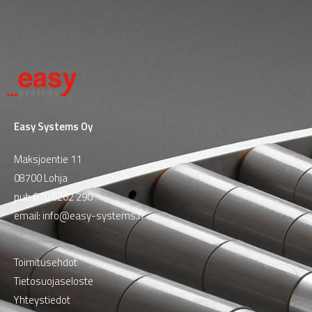
Easy Systems Oy
Maksjoentie 11
08700 Lohja
puh
010 5262 290
email:
info@easy-systems.fi
Toimitusehdot
Tietosuojaseloste
Yhteystiedot