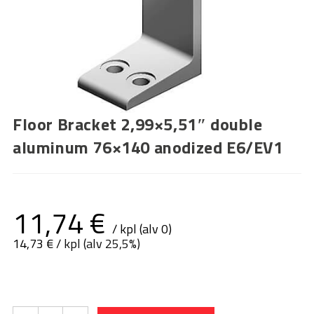
Floor Bracket 2,99×5,51″ double
aluminum 76×140 anodized E6/EV1
11,74
€
/ kpl (alv 0)
14,73
€
/ kpl (alv 25,5%)