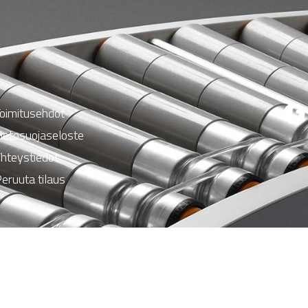
oimitusehdot
ietosuojaseloste
hteystiedot
eruuta tilaus