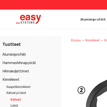
Alumiiniprofiilit
Etusivu
>
Kiinnikkeet
>
Ka
Tuotteet
Alumiiniprofiilit
Hammashihnapyörät
Hihnakuljettimet
Kiinnikkeet
Kaapeli­kiinnikkeet
Kahvat ja lukot
Kahvat
Lukot