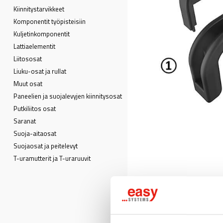
Kiinnitystarvikkeet
Komponentit työpisteisiin
Kuljetin­komponentit
Lattia­elementit
Liitososat
Liuku-osat ja rullat
Muut osat
Paneelien ja suojalevyjen kiinnitysosat
Putkiliitos osat
Saranat
Suoja-aitaosat
Suojaosat ja peitelevyt
T-uramutterit ja T-uraruuvit