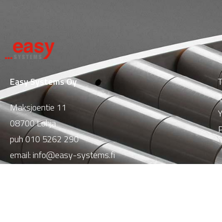
Easy Systems Oy
T
T
Maksjoentie 11
Y
08700 Lohja
P
puh
010 5262 290
email:
info@easy-systems.fi