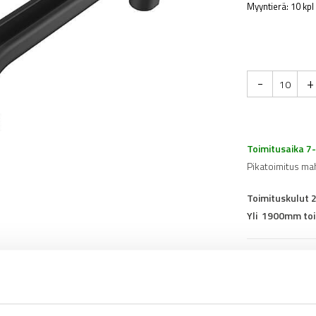
Myyntierä: 10 kpl
-
+
Toimitusaika 7
Pikatoimitus ma
Toimituskulut 
Yli 1900mm toi
Tuotenumero
0
Osasto
Kahvat