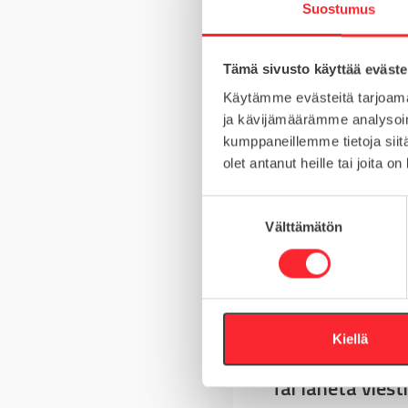
Suostumus
MATERIAALI
Tämä sivusto käyttää eväste
MYYNTIERÄ
Käytämme evästeitä tarjoama
ja kävijämäärämme analysoim
TYYPPI
kumppaneillemme tietoja siitä
olet antanut heille tai joita o
S
Välttämätön
u
Kysy tuotteista
o
s
Asiakaspalvelu 8-
t
u
+358 10 5262 29
m
Kiellä
u
Tai lähetä viesti
k
s