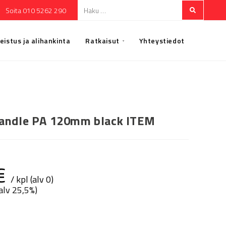
Soita 010 5262 290
eistus ja alihankinta
Ratkaisut
Yhteystiedot
Handle PA 120mm black ITEM
€
/ kpl (alv 0)
(alv 25,5%)