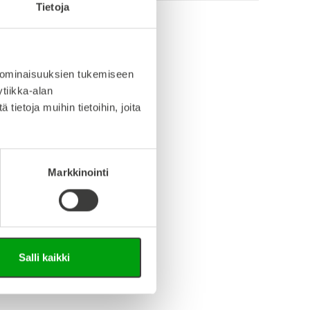
Tietoja
info (saksa/englanti)
 ominaisuuksien tukemiseen
iedosto (Step-tiedosto)
tiikka-alan
ietoja muihin tietoihin, joita
Markkinointi
Salli kaikki