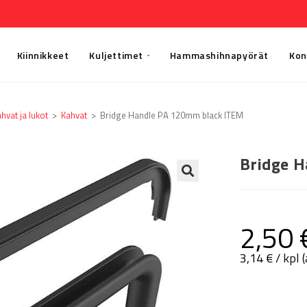
Kiinnikkeet
Kuljettimet
Hammashihnapyörät
Kon
hvat ja lukot
>
Kahvat
>
Bridge Handle PA 120mm black ITEM
Bridge 
🔍
2,50
3,14
€
/ kpl 