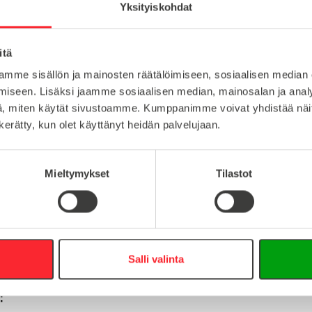
Yksityiskohdat
muovi
itä
Lataa tuote
10
mme sisällön ja mainosten räätälöimiseen, sosiaalisen median
Lataa 3D-t
iseen. Lisäksi jaamme sosiaalisen median, mainosalan ja analy
ISB
, miten käytät sivustoamme. Kumppanimme voivat yhdistää näitä t
n kerätty, kun olet käyttänyt heidän palvelujaan.
Mieltymykset
Tilastot
:
16
0
info@easy-systems.fi
Salli valinta
: