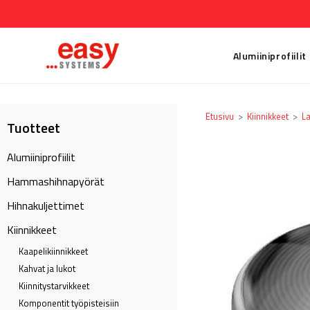
Alumiiniprofiilit
Etusivu
>
Kiinnikkeet
>
La
Tuotteet
Alumiiniprofiilit
Hammashihnapyörät
Hihnakuljettimet
Kiinnikkeet
Kaapeli­kiinnikkeet
Kahvat ja lukot
Kiinnitystarvikkeet
Komponentit työpisteisiin