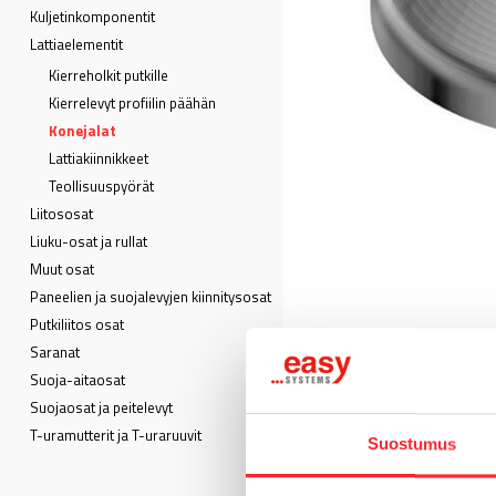
Kuljetin­komponentit
Lattia­elementit
Kierreholkit putkille
Kierrelevyt profiilin päähän
Konejalat
Lattiakiinnikkeet
Teollisuuspyörät
Liitososat
Liuku-osat ja rullat
Muut osat
Paneelien ja suojalevyjen kiinnitysosat
Putkiliitos osat
Saranat
Suoja-aitaosat
Suojaosat ja peitelevyt
T-uramutterit ja T-uraruuvit
Suostumus
MATERIAALI