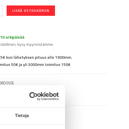
LISÄÄ OSTOSKORIIN
-10 arkipäivää
hdollinen, kysy myynnistämme.
25€ kun lähetyksen pituus alle 1900mm.
mitus 50€ ja yli 3000mm toimitus 150€
98D050E
Tietoja
info (saksa/englanti)