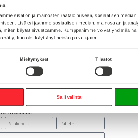
itä
1
Lataa 3D-t
mme sisällön ja mainosten räätälöimiseen, sosiaalisen median
iseen. Lisäksi jaamme sosiaalisen median, mainosalan ja analy
, miten käytät sivustoamme. Kumppanimme voivat yhdistää näitä t
n kerätty, kun olet käyttänyt heidän palvelujaan.
:
Mieltymykset
Tilastot
16
0
info@easy-systems.fi
:
Salli valinta
 24h sisällä!