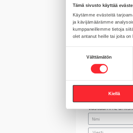
Tämä sivusto käyttää eväste
MYYNTIERÄ
Käytämme evästeitä tarjoama
ja kävijämäärämme analysoim
kumppaneillemme tietoja siitä
olet antanut heille tai joita o
Kysy tuotteista
S
Välttämätön
u
Asiakaspalvelu 8-
o
s
+358 10 5262 29
t
u
Tai lähetä viesti
m
Kiellä
u
Vastaamme arkisin
k
s
e
n