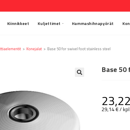
Kiinnikkeet
Kuljettimet
Hammashihnapyörät
Kon
ttia­elementit
>
Konejalat
>
Base 50 for swivel foot stainless steel
Base 50 
🔍
23,2
29,14
€
/ kpl