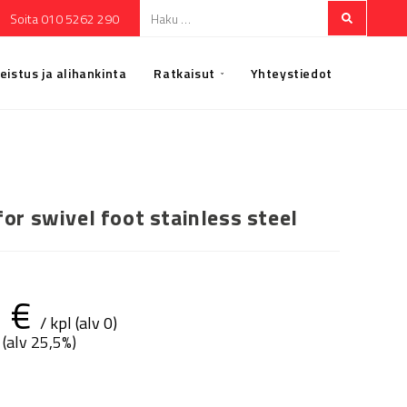
Soita 010 5262 290
eistus ja alihankinta
Ratkaisut
Yhteystiedot
for swivel foot stainless steel
2
€
/ kpl (alv 0)
 (alv 25,5%)