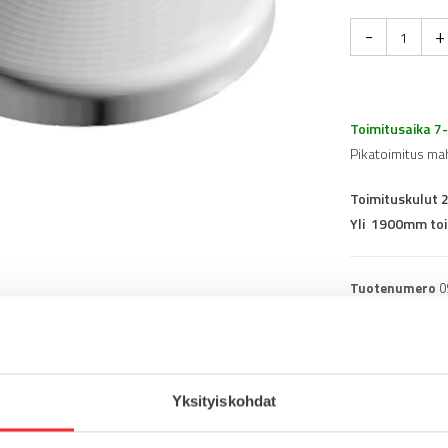
-
+
Toimitusaika 7
Pikatoimitus ma
Toimituskulut 
Yli 1900mm toi
Tuotenumero
0
Osasto
Konejalat
Yksityiskohdat
ruostumaton teräs
Lataa tuote