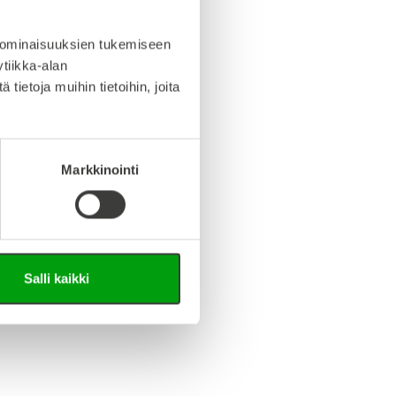
iedosto (Step-tiedosto)
 ominaisuuksien tukemiseen
tiikka-alan
ietoja muihin tietoihin, joita
Markkinointi
Salli kaikki