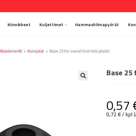
Kiinnikkeet
Kuljettimet
Hammashihnapyörät
Kon
ttia­elementit
>
Konejalat
>
Base 25 for swivel foot mini plastic
Base 25 
🔍
0,57
0,72
€
/ kpl 