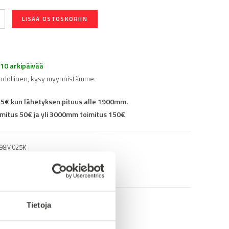
LISÄÄ OSTOSKORIIN
-10 arkipäivää
hdollinen, kysy myynnistämme.
25€ kun lähetyksen pituus alle 1900mm.
mitus 50€ ja yli 3000mm toimitus 150€
98M025K
Tietoja
info (saksa/englanti)