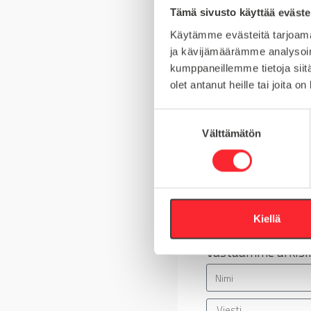
Tämä sivusto käyttää eväste
MYYNTIERÄ
Käytämme evästeitä tarjoama
ja kävijämäärämme analysoim
kumppaneillemme tietoja siitä
olet antanut heille tai joita o
Kysy tuotteista
S
Välttämätön
u
Asiakaspalvelu 8-
o
s
+358 10 5262 29
t
u
Tai lähetä viesti
m
Kiellä
u
Vastaamme arkisin
k
s
e
n