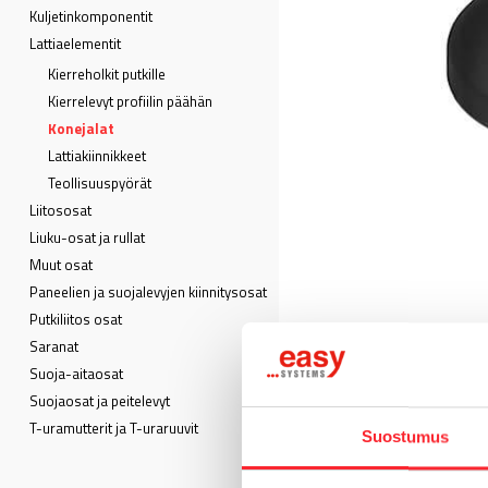
Kuljetin­komponentit
Lattia­elementit
Kierreholkit putkille
Kierrelevyt profiilin päähän
Konejalat
Lattiakiinnikkeet
Teollisuuspyörät
Liitososat
Liuku-osat ja rullat
Muut osat
Paneelien ja suojalevyjen kiinnitysosat
Putkiliitos osat
Saranat
Suoja-aitaosat
Suojaosat ja peitelevyt
T-uramutterit ja T-uraruuvit
Suostumus
MATERIAALI