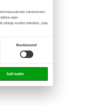
iedosto (Step-tiedosto)
 ominaisuuksien tukemiseen
tiikka-alan
ietoja muihin tietoihin, joita
Markkinointi
Salli kaikki