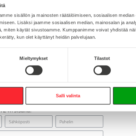
itä
1
Lataa 3D-t
mme sisällön ja mainosten räätälöimiseen, sosiaalisen median
iseen. Lisäksi jaamme sosiaalisen median, mainosalan ja analy
, miten käytät sivustoamme. Kumppanimme voivat yhdistää näitä t
n kerätty, kun olet käyttänyt heidän palvelujaan.
:
Mieltymykset
Tilastot
16
0
info@easy-systems.fi
:
Salli valinta
 24h sisällä!