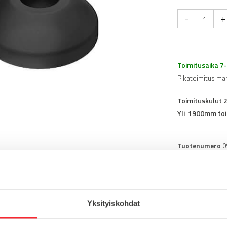
-
+
Toimitusaika 7
Pikatoimitus ma
Toimituskulut 
Yli 1900mm toi
Tuotenumero
0
Osasto
Konejalat
Yksityiskohdat
muovi
Lataa tuote