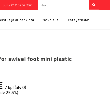
Soita 010 5262 290
eistus ja alihankinta
Ratkaisut
Yhteystiedot
for swivel foot mini plastic
€
/ kpl (alv 0)
(alv 25,5%)