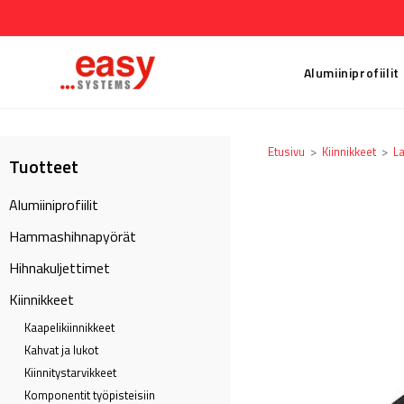
Alumiiniprofiilit
Etusivu
>
Kiinnikkeet
>
La
Tuotteet
Alumiiniprofiilit
Hammashihnapyörät
Hihnakuljettimet
Kiinnikkeet
Kaapeli­kiinnikkeet
Kahvat ja lukot
Kiinnitystarvikkeet
Komponentit työpisteisiin