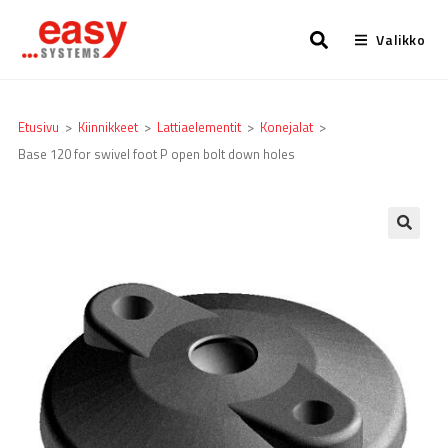
Valikko
Etusivu
>
Kiinnikkeet
>
Lattia­elementit
>
Konejalat
>
Base 120 for swivel foot P open bolt down holes
🔍