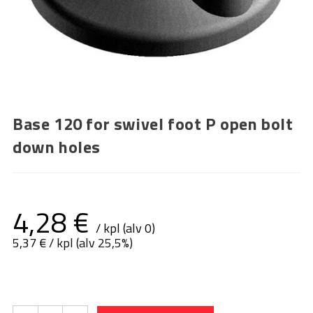
Base 120 for swivel foot P open bolt
down holes
4,28
€
/ kpl (alv 0)
5,37
€
/ kpl (alv 25,5%)