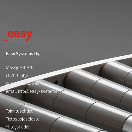
Easy Systems Oy
Maksjoentie 11
08700 Lohja
puh
010 5262 290
email:
info@easy-systems.fi
Toimitusehdot
Tietosuojaseloste
Yhteystiedot