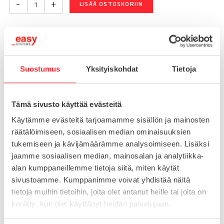
-
+
LISÄÄ OSTOSKORIIN
Toimitusaika 7-10 arkipäivää
Pikatoimitus mahdollinen, kysy myynnistämme.
Suostumus
Yksityiskohdat
Tietoja
Toimituskulut 25€ kun lähetyksen pituus alle 1900mm.
Yli 1900mm toimitus 50€ ja yli 3000mm toimitus 150€
Tämä sivusto käyttää evästeitä
Käytämme evästeitä tarjoamamme sisällön ja mainosten
Tuotenumero
098D120KB
räätälöimiseen, sosiaalisen median ominaisuuksien
Osasto
tukemiseen ja kävijämäärämme analysoimiseen. Lisäksi
Konejalat
jaamme sosiaalisen median, mainosalan ja analytiikka-
alan kumppaneillemme tietoja siitä, miten käytät
sivustoamme. Kumppanimme voivat yhdistää näitä
tietoja muihin tietoihin, joita olet antanut heille tai joita on
MATERIAALI
muovi
kerätty, kun olet käyttänyt heidän palvelujaan.
MYYNTIERÄ
1