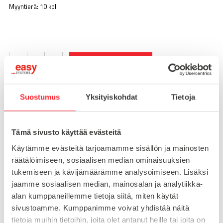
Myyntierä: 10 kpl
-
+
LISÄÄ OSTOSKORIIN
Suostumus
Yksityiskohdat
Tietoja
Toimitusaika 7-10 arkipäivää
Pikatoimitus mahdollinen, kysy myynnistämme.
Tämä sivusto käyttää evästeitä
Toimituskulut 25€ kun lähetyksen pituus alle 1900mm.
Käytämme evästeitä tarjoamamme sisällön ja mainosten
Yli 1900mm toimitus 50€ ja yli 3000mm toimitus 150€
räätälöimiseen, sosiaalisen median ominaisuuksien
tukemiseen ja kävijämäärämme analysoimiseen. Lisäksi
jaamme sosiaalisen median, mainosalan ja analytiikka-
Tuotenumero
095A4540LS20
alan kumppaneillemme tietoja siitä, miten käytät
Osasto
sivustoamme. Kumppanimme voivat yhdistää näitä
Saranat
tietoja muihin tietoihin, joita olet antanut heille tai joita on