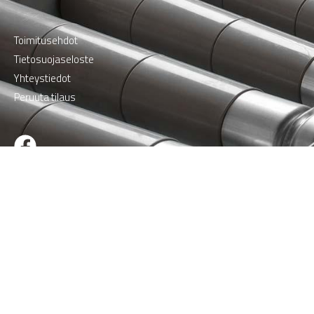
Toimitusehdot
Tietosuojaseloste
Yhteystiedot
Peruuta tilaus