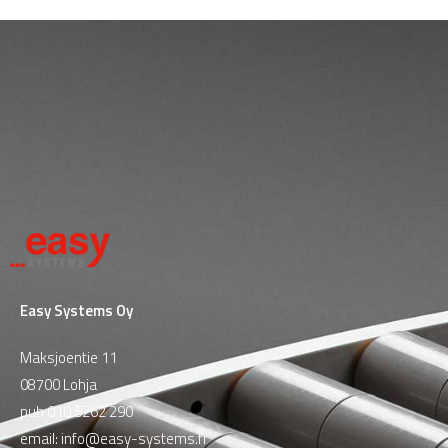
Easy Systems Oy
Maksjoentie 11
08700 Lohja
puh
010 5262 290
email:
info@easy-systems.fi