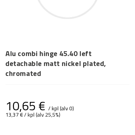
Alu combi hinge 45.40 left
detachable matt nickel plated,
chromated
10,65
€
/ kpl (alv 0)
13,37
€
/ kpl (alv 25,5%)