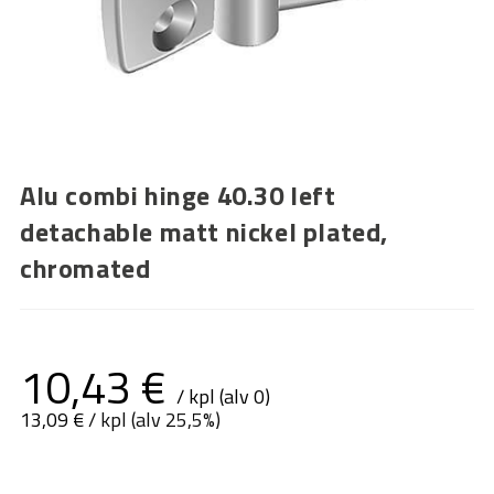
Alu combi hinge 40.30 left
detachable matt nickel plated,
chromated
10,43
€
/ kpl (alv 0)
13,09
€
/ kpl (alv 25,5%)