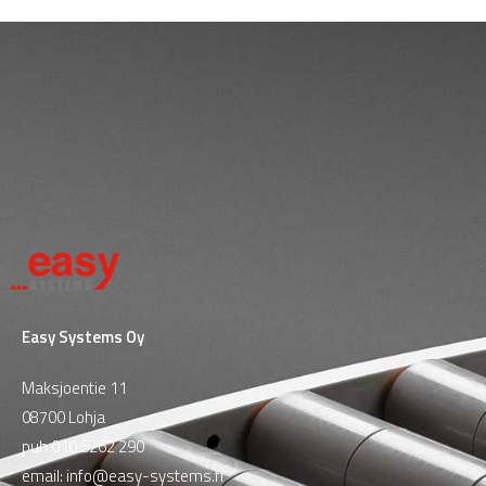
Easy Systems Oy
Maksjoentie 11
08700 Lohja
puh
010 5262 290
email:
info@easy-systems.fi