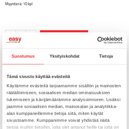
Myyntierä: 10 kpl
-
+
LISÄÄ OSTOSKORIIN
Suostumus
Yksityiskohdat
Tietoja
Toimitusaika 7-10 arkipäivää
Pikatoimitus mahdollinen, kysy myynnistämme.
Tämä sivusto käyttää evästeitä
Toimituskulut 25€ kun lähetyksen pituus alle 1900mm.
Käytämme evästeitä tarjoamamme sisällön ja mainosten
Yli 1900mm toimitus 50€ ja yli 3000mm toimitus 150€
räätälöimiseen, sosiaalisen median ominaisuuksien
tukemiseen ja kävijämäärämme analysoimiseen. Lisäksi
jaamme sosiaalisen median, mainosalan ja analytiikka-
Tuotenumero
095A4030LS20
alan kumppaneillemme tietoja siitä, miten käytät
Osasto
sivustoamme. Kumppanimme voivat yhdistää näitä
Saranat
tietoja muihin tietoihin, joita olet antanut heille tai joita on