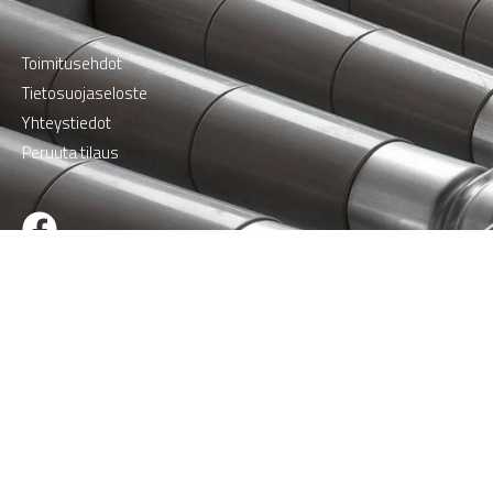
Toimitusehdot
Tietosuojaseloste
Yhteystiedot
Peruuta tilaus