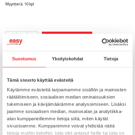
Myyntierä: 10 kpl
-
+
LISÄÄ OSTOSKORIIN
Suostumus
Yksityiskohdat
Tietoja
Toimitusaika 7-10 arkipäivää
Pikatoimitus mahdollinen, kysy myynnistämme.
Tämä sivusto käyttää evästeitä
Toimituskulut 25€ kun lähetyksen pituus alle 1900mm.
Käytämme evästeitä tarjoamamme sisällön ja mainosten
Yli 1900mm toimitus 50€ ja yli 3000mm toimitus 150€
räätälöimiseen, sosiaalisen median ominaisuuksien
tukemiseen ja kävijämäärämme analysoimiseen. Lisäksi
jaamme sosiaalisen median, mainosalan ja analytiikka-
Tuotenumero
095A4025LS20
alan kumppaneillemme tietoja siitä, miten käytät
Osasto
sivustoamme. Kumppanimme voivat yhdistää näitä
Saranat
tietoja muihin tietoihin, joita olet antanut heille tai joita on