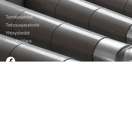
Toimitusehdot
Tietosuojaseloste
Yhteystiedot
Peruuta tilaus