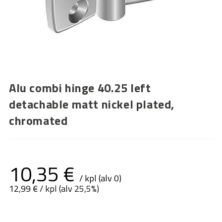
Alu combi hinge 40.25 left
detachable matt nickel plated,
chromated
10,35
€
/ kpl (alv 0)
12,99
€
/ kpl (alv 25,5%)