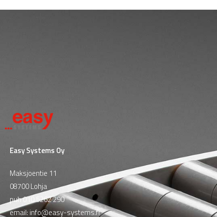
Easy Systems Oy
Maksjoentie 11
08700 Lohja
puh
010 5262 290
email:
info@easy-systems.fi