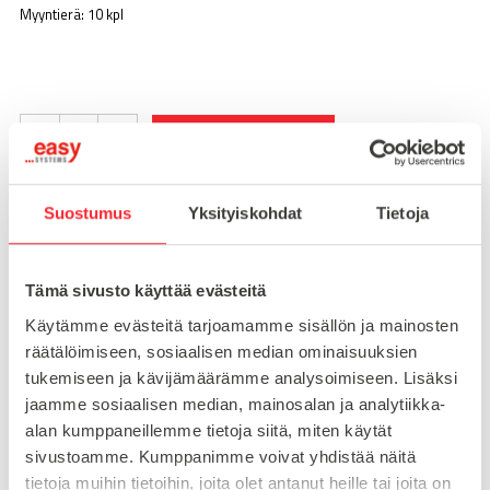
Myyntierä: 10 kpl
-
+
LISÄÄ OSTOSKORIIN
Suostumus
Yksityiskohdat
Tietoja
Toimitusaika 7-10 arkipäivää
Pikatoimitus mahdollinen, kysy myynnistämme.
Tämä sivusto käyttää evästeitä
Toimituskulut 25€ kun lähetyksen pituus alle 1900mm.
Käytämme evästeitä tarjoamamme sisällön ja mainosten
Yli 1900mm toimitus 50€ ja yli 3000mm toimitus 150€
räätälöimiseen, sosiaalisen median ominaisuuksien
tukemiseen ja kävijämäärämme analysoimiseen. Lisäksi
jaamme sosiaalisen median, mainosalan ja analytiikka-
Tuotenumero
095A3525RS20
alan kumppaneillemme tietoja siitä, miten käytät
Osasto
sivustoamme. Kumppanimme voivat yhdistää näitä
Saranat
tietoja muihin tietoihin, joita olet antanut heille tai joita on