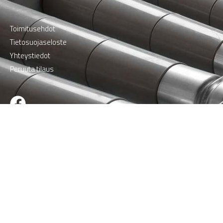
Toimitusehdot
Tietosuojaseloste
Yhteystiedot
Peruuta tilaus