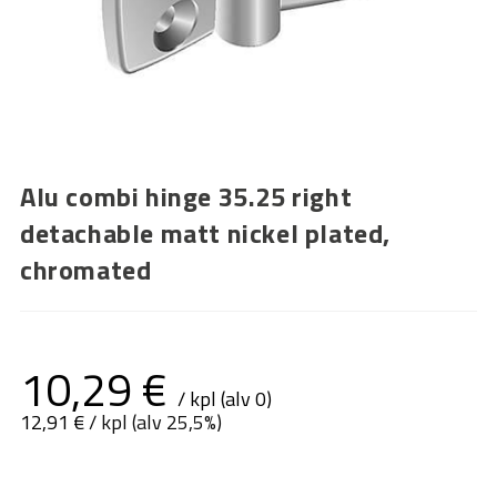
Alu combi hinge 35.25 right
detachable matt nickel plated,
chromated
10,29
€
/ kpl (alv 0)
12,91
€
/ kpl (alv 25,5%)