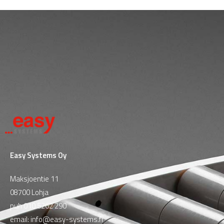
Easy Systems Oy
Maksjoentie 11
08700 Lohja
puh
010 5262 290
email:
info@easy-systems.fi