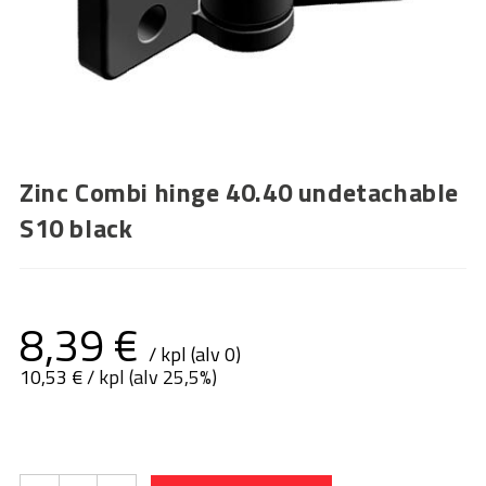
Zinc Combi hinge 40.40 undetachable
S10 black
8,39
€
/ kpl (alv 0)
10,53
€
/ kpl (alv 25,5%)