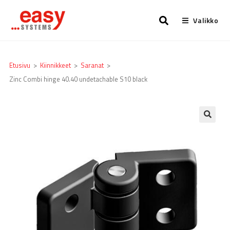
Valikko
Etusivu
>
Kiinnikkeet
>
Saranat
>
Zinc Combi hinge 40.40 undetachable S10 black
🔍