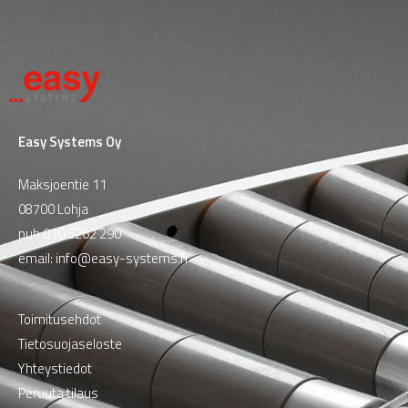
Easy Systems Oy
Maksjoentie 11
08700 Lohja
puh
010 5262 290
email:
info@easy-systems.fi
Toimitusehdot
Tietosuojaseloste
Yhteystiedot
Peruuta tilaus