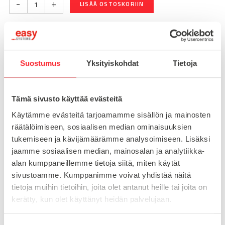
-
+
LISÄÄ OSTOSKORIIN
Nopea toimitus 3 arkipäivää!
Suostumus
Yksityiskohdat
Tietoja
Toimituskulut 25€ kun lähetyksen pituus alle 1900mm.
Yli 1900mm toimitus 50€ ja yli 3000mm toimitus 150€
Tämä sivusto käyttää evästeitä
Käytämme evästeitä tarjoamamme sisällön ja mainosten
Tuotenumero
095Z4040F10S
räätälöimiseen, sosiaalisen median ominaisuuksien
Osasto
tukemiseen ja kävijämäärämme analysoimiseen. Lisäksi
Saranat
jaamme sosiaalisen median, mainosalan ja analytiikka-
alan kumppaneillemme tietoja siitä, miten käytät
sivustoamme. Kumppanimme voivat yhdistää näitä
MATERIAALI
sinkki
tietoja muihin tietoihin, joita olet antanut heille tai joita on
kerätty, kun olet käyttänyt heidän palvelujaan.
MYYNTIERÄ
1