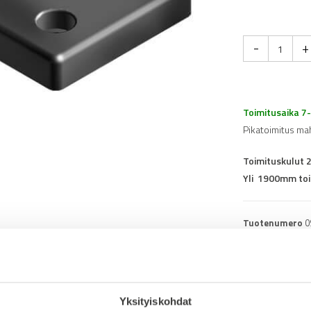
-
+
Toimitusaika 7
Pikatoimitus ma
Toimituskulut 
Yli 1900mm toi
Tuotenumero
0
Osasto
Kierrelevyt profii
Yksityiskohdat