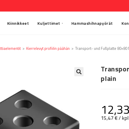
Kiinnikkeet
Kuljettimet
Hammashihnapyörät
Kon
ttia­elementit
>
Kierrelevyt profiilin päähän
>
Transport- und Fußplatte 80×80 
Transpor
plain
🔍
12,3
15,47
€
/ kpl