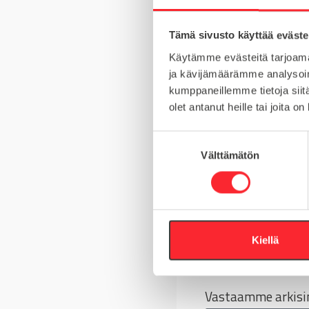
MATERIAALI
Tämä sivusto käyttää eväste
MYYNTIERÄ
Käytämme evästeitä tarjoama
KIERRE
ja kävijämäärämme analysoim
kumppaneillemme tietoja siitä
olet antanut heille tai joita o
S
Kysy tuotteista
Välttämätön
u
o
Asiakaspalvelu 8-
s
t
+358 10 5262 29
u
m
Kiellä
Tai lähetä viesti
u
k
s
Vastaamme arkisin
e