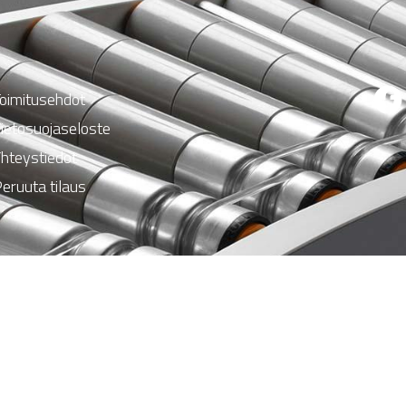
oimitusehdot
ietosuojaseloste
hteystiedot
eruuta tilaus