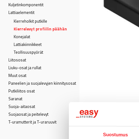
Kuljetin­komponentit
Lattia­elementit
Kierreholkit putkille
Kierrelevyt profiilin päähän
Konejalat
Lattiakiinnikkeet
Teollisuuspyörät
Liitososat
Liuku-osat ja rullat
Muut osat
Paneelien ja suojalevyjen kiinnitysosat
Putkiliitos osat
Saranat
Suoja-aitaosat
Suojaosat ja peitelevyt
T-uramutterit ja T-uraruuvit
Suostumus