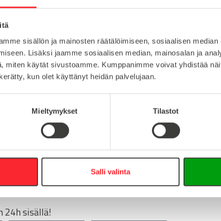
sinkki
Lataa tuote
itä
1
Lataa 3D-t
mme sisällön ja mainosten räätälöimiseen, sosiaalisen median
M20
iseen. Lisäksi jaamme sosiaalisen median, mainosalan ja analy
, miten käytät sivustoamme. Kumppanimme voivat yhdistää näitä t
n kerätty, kun olet käyttänyt heidän palvelujaan.
:
Mieltymykset
Tilastot
16
0
info@easy-systems.fi
Salli valinta
:
 24h sisällä!