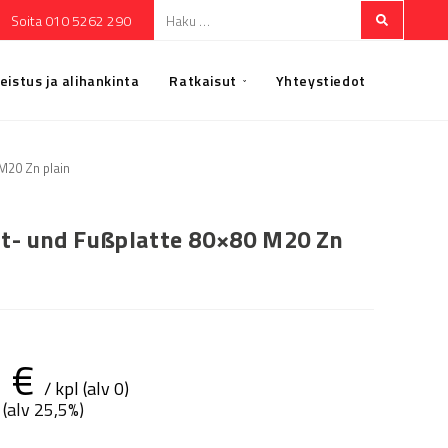
Soita 010 5262 290
eistus ja alihankinta
Ratkaisut
Yhteystiedot
M20 Zn plain
t- und Fußplatte 80×80 M20 Zn
3
€
/ kpl (alv 0)
 (alv 25,5%)