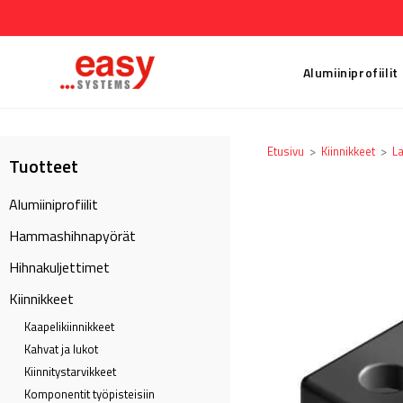
Alumiiniprofiilit
Etusivu
>
Kiinnikkeet
>
La
Tuotteet
Alumiiniprofiilit
Hammashihnapyörät
Hihnakuljettimet
Kiinnikkeet
Kaapeli­kiinnikkeet
Kahvat ja lukot
Kiinnitystarvikkeet
Komponentit työpisteisiin