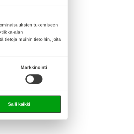
info (saksa/englanti)
iedosto (Step-tiedosto)
 ominaisuuksien tukemiseen
tiikka-alan
ietoja muihin tietoihin, joita
Markkinointi
Salli kaikki