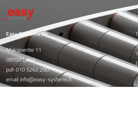
Easy Systems Oy
T
T
Maksjoentie 11
Y
08700 Lohja
P
puh
010 5262 290
email:
info@easy-systems.fi