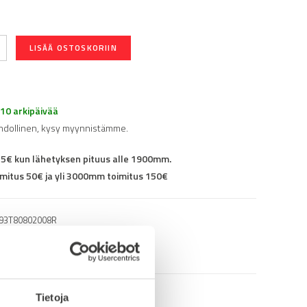
LISÄÄ OSTOSKORIIN
-10 arkipäivää
hdollinen, kysy myynnistämme.
25€ kun lähetyksen pituus alle 1900mm.
mitus 50€ ja yli 3000mm toimitus 150€
93T80802008R
lin päähän
Tietoja