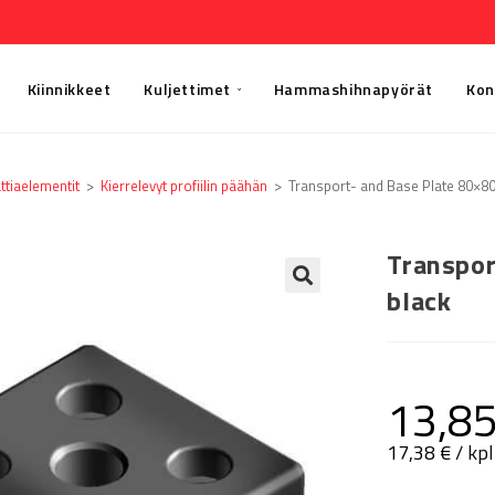
Kiinnikkeet
Kuljettimet
Hammashihnapyörät
Kon
ttia­elementit
>
Kierrelevyt profiilin päähän
>
Transport- and Base Plate 80×80
Transpor
black
🔍
13,8
17,38
€
/ kpl