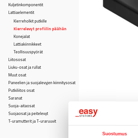
Kuljetin­komponentit
Lattia­elementit
Kierreholkit putkille
Kierrelevyt profiilin päähän
Konejalat
Lattiakiinnikkeet
Teollisuuspyörät
Liitososat
Liuku-osat ja rullat
Muut osat
Paneelien ja suojalevyjen kiinnitysosat
Putkiliitos osat
Saranat
Suoja-aitaosat
Suojaosat ja peitelevyt
T-uramutterit ja T-uraruuvit
Suostumus