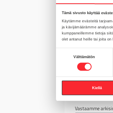
MATERIAALI
Tämä sivusto käyttää eväste
MYYNTIERÄ
Käytämme evästeitä tarjoama
KIERRE
ja kävijämäärämme analysoim
kumppaneillemme tietoja siitä
olet antanut heille tai joita o
S
Kysy tuotteista
Välttämätön
u
o
Asiakaspalvelu 8-
s
t
+358 10 5262 29
u
m
Kiellä
Tai lähetä viesti
u
k
s
Vastaamme arkisin
e