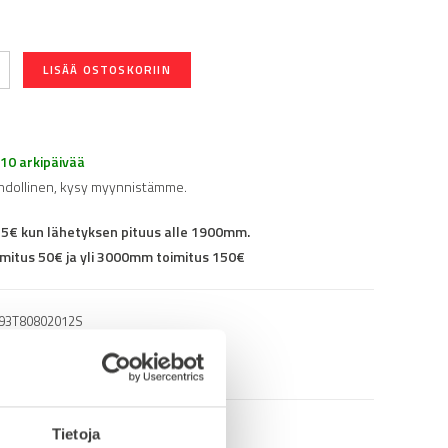
LISÄÄ OSTOSKORIIN
-10 arkipäivää
hdollinen, kysy myynnistämme.
25€ kun lähetyksen pituus alle 1900mm.
mitus 50€ ja yli 3000mm toimitus 150€
93T80802012S
lin päähän
Tietoja