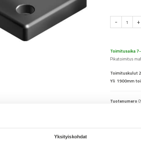
-
+
Toimitusaika 7
Pikatoimitus ma
Toimituskulut 
Yli 1900mm toi
Tuotenumero
0
Osasto
Kierrelevyt profii
Yksityiskohdat