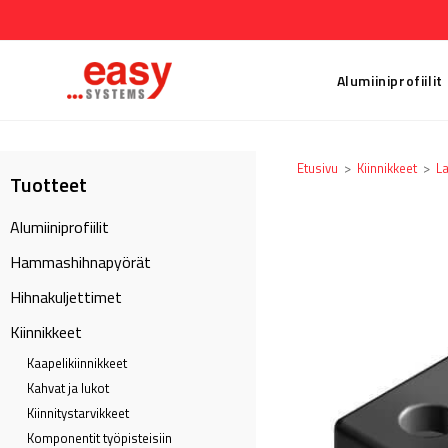
Alumiiniprofiilit
Etusivu
>
Kiinnikkeet
>
La
Tuotteet
Alumiiniprofiilit
Hammashihnapyörät
Hihnakuljettimet
Kiinnikkeet
Kaapeli­kiinnikkeet
Kahvat ja lukot
Kiinnitystarvikkeet
Komponentit työpisteisiin