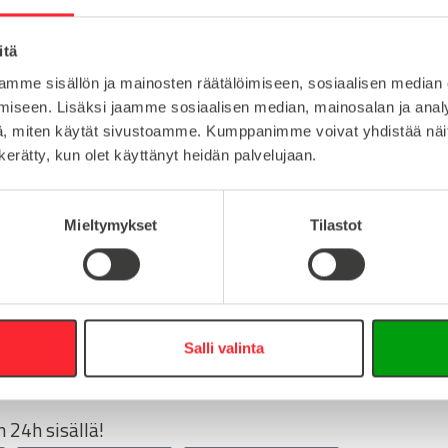
sinkki
Lataa tuote
itä
1
Lataa 3D-t
mme sisällön ja mainosten räätälöimiseen, sosiaalisen median
M20
iseen. Lisäksi jaamme sosiaalisen median, mainosalan ja analy
, miten käytät sivustoamme. Kumppanimme voivat yhdistää näitä t
n kerätty, kun olet käyttänyt heidän palvelujaan.
:
Mieltymykset
Tilastot
16
0
info@easy-systems.fi
Salli valinta
:
 24h sisällä!