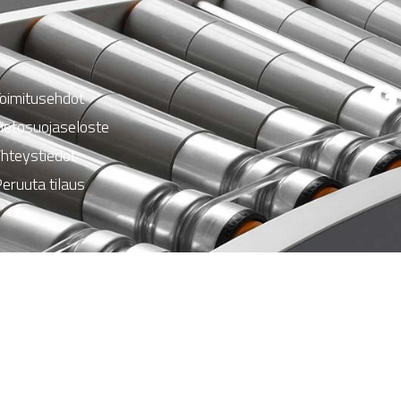
oimitusehdot
ietosuojaseloste
hteystiedot
eruuta tilaus