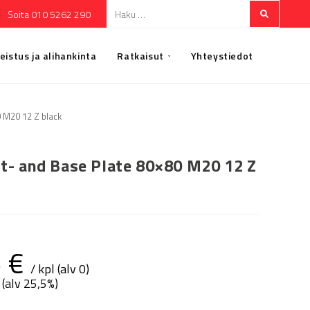
Soita 010 5262 290
eistus ja alihankinta
Ratkaisut
Yhteystiedot
 M20 12 Z black
t- and Base Plate 80×80 M20 12 Z
5
€
/ kpl (alv 0)
 (alv 25,5%)