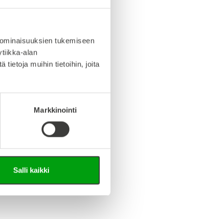
info (saksa/englanti)
iedosto (Step-tiedosto)
 ominaisuuksien tukemiseen
tiikka-alan
ietoja muihin tietoihin, joita
Markkinointi
Salli kaikki