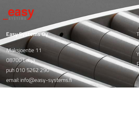
Easy Systems Oy
T
T
Maksjoentie 11
Y
08700 Lohja
P
puh
010 5262 290
email:
info@easy-systems.fi