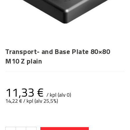
Transport- and Base Plate 80×80
M10 Z plain
11,33
€
/ kpl (alv 0)
14,22
€
/ kpl (alv 25,5%)