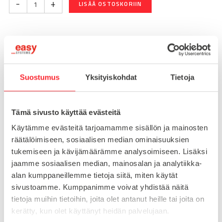
-
+
LISÄÄ OSTOSKORIIN
Toimitusaika 7-10 arkipäivää
Pikatoimitus mahdollinen, kysy myynnistämme.
Suostumus
Yksityiskohdat
Tietoja
Toimituskulut 25€ kun lähetyksen pituus alle 1900mm.
Yli 1900mm toimitus 50€ ja yli 3000mm toimitus 150€
Tämä sivusto käyttää evästeitä
Tuotenumero
093T80801008R
Käytämme evästeitä tarjoamamme sisällön ja mainosten
Osasto
räätälöimiseen, sosiaalisen median ominaisuuksien
Kierrelevyt profiilin päähän
tukemiseen ja kävijämäärämme analysoimiseen. Lisäksi
jaamme sosiaalisen median, mainosalan ja analytiikka-
alan kumppaneillemme tietoja siitä, miten käytät
sivustoamme. Kumppanimme voivat yhdistää näitä
MATERIAALI
sinkki
tietoja muihin tietoihin, joita olet antanut heille tai joita on
MYYNTIERÄ
1
kerätty, kun olet käyttänyt heidän palvelujaan.