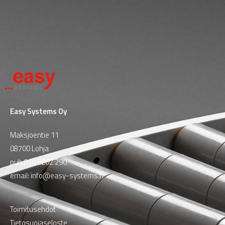
Easy Systems Oy
Maksjoentie 11
08700 Lohja
puh
010 5262 290
email:
info@easy-systems.fi
Toimitusehdot
Tietosuojaseloste