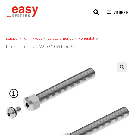
Valikko
Etusivu
>
Kiinnikkeet
>
Lattia­elementit
>
Konejalat
>
Threaded rod pivot M20x250 SS hexd 22
🔍