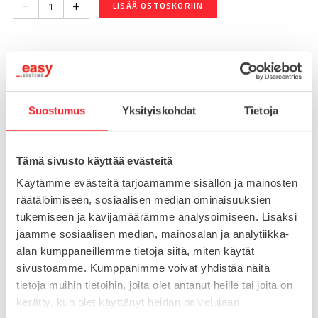
-
+
LISÄÄ OSTOSKORIIN
Toimitusaika 7-10 arkipäivää
Pikatoimitus mahdollinen, kysy myynnistämme.
Suostumus
Yksityiskohdat
Tietoja
Toimituskulut 25€ kun lähetyksen pituus alle 1900mm.
Yli 1900mm toimitus 50€ ja yli 3000mm toimitus 150€
Tämä sivusto käyttää evästeitä
Tuotenumero
098AM20250E
Käytämme evästeitä tarjoamamme sisällön ja mainosten
Osasto
räätälöimiseen, sosiaalisen median ominaisuuksien
Konejalat
tukemiseen ja kävijämäärämme analysoimiseen. Lisäksi
jaamme sosiaalisen median, mainosalan ja analytiikka-
alan kumppaneillemme tietoja siitä, miten käytät
sivustoamme. Kumppanimme voivat yhdistää näitä
MATERIAALI
ruostumaton teräs
tietoja muihin tietoihin, joita olet antanut heille tai joita on
MYYNTIERÄ
1
kerätty, kun olet käyttänyt heidän palvelujaan.