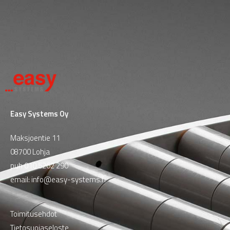
Easy Systems Oy
Maksjoentie 11
08700 Lohja
puh
010 5262 290
email:
info@easy-systems.fi
Toimitusehdot
Tietosuojaseloste