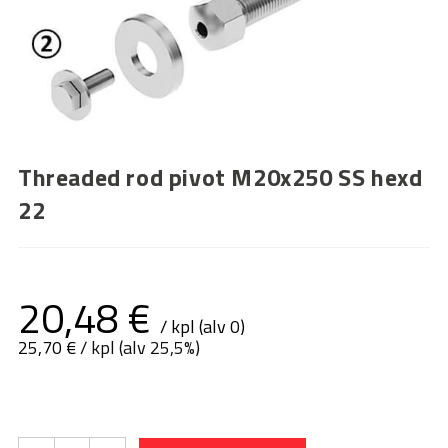
Threaded rod pivot M20x250 SS hexd
22
20,48
€
/ kpl (alv 0)
25,70
€
/ kpl (alv 25,5%)