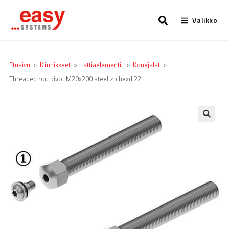
Valikko
Etusivu
>
Kiinnikkeet
>
Lattia­elementit
>
Konejalat
>
Threaded rod pivot M20x200 steel zp hexd 22
🔍