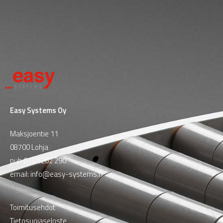
Easy Systems Oy
Maksjoentie 11
08700 Lohja
puh
010 5262 290
email:
info@easy-systems.fi
Toimitusehdot
Tietosuojaseloste