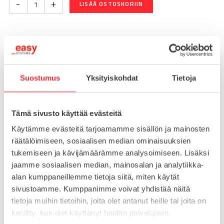
-
+
LISÄÄ OSTOSKORIIN
Toimitusaika 7-10 arkipäivää
Pikatoimitus mahdollinen, kysy myynnistämme.
Suostumus
Yksityiskohdat
Tietoja
Toimituskulut 25€ kun lähetyksen pituus alle 1900mm.
Yli 1900mm toimitus 50€ ja yli 3000mm toimitus 150€
Tämä sivusto käyttää evästeitä
Tuotenumero
098AM20200M
Käytämme evästeitä tarjoamamme sisällön ja mainosten
Osasto
räätälöimiseen, sosiaalisen median ominaisuuksien
Konejalat
tukemiseen ja kävijämäärämme analysoimiseen. Lisäksi
jaamme sosiaalisen median, mainosalan ja analytiikka-
alan kumppaneillemme tietoja siitä, miten käytät
sivustoamme. Kumppanimme voivat yhdistää näitä
MATERIAALI
teräs
tietoja muihin tietoihin, joita olet antanut heille tai joita on
MYYNTIERÄ
1
kerätty, kun olet käyttänyt heidän palvelujaan.