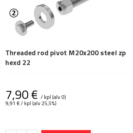
Threaded rod pivot M20x200 steel zp
hexd 22
7,90
€
/ kpl (alv 0)
9,91
€
/ kpl (alv 25,5%)