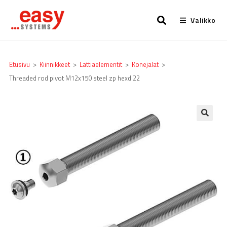
Valikko
Etusivu
>
Kiinnikkeet
>
Lattia­elementit
>
Konejalat
>
Threaded rod pivot M12x150 steel zp hexd 22
🔍