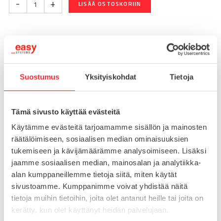
-
+
LISÄÄ OSTOSKORIIN
Toimitusaika 7-10 arkipäivää
Pikatoimitus mahdollinen, kysy myynnistämme.
Suostumus
Yksityiskohdat
Tietoja
Toimituskulut 25€ kun lähetyksen pituus alle 1900mm.
Yli 1900mm toimitus 50€ ja yli 3000mm toimitus 150€
Tämä sivusto käyttää evästeitä
Tuotenumero
098AM12150M
Käytämme evästeitä tarjoamamme sisällön ja mainosten
Osasto
räätälöimiseen, sosiaalisen median ominaisuuksien
Konejalat
tukemiseen ja kävijämäärämme analysoimiseen. Lisäksi
jaamme sosiaalisen median, mainosalan ja analytiikka-
alan kumppaneillemme tietoja siitä, miten käytät
sivustoamme. Kumppanimme voivat yhdistää näitä
MATERIAALI
teräs
tietoja muihin tietoihin, joita olet antanut heille tai joita on
MYYNTIERÄ
1
kerätty, kun olet käyttänyt heidän palvelujaan.