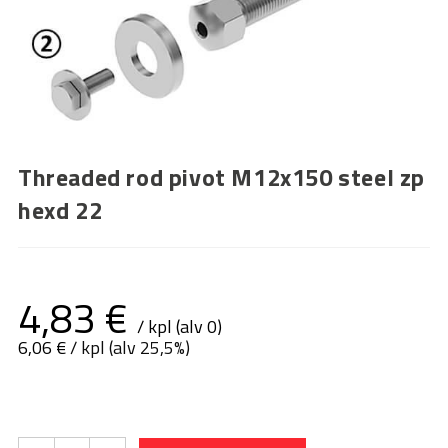
Threaded rod pivot M12x150 steel zp
hexd 22
4,83
€
/ kpl (alv 0)
6,06
€
/ kpl (alv 25,5%)