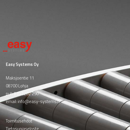
Easy Systems Oy
Maksjoentie 11
08700 Lohja
puh
010 5262 290
email:
info@easy-systems.fi
Toimitusehdot
Tietosuojaseloste