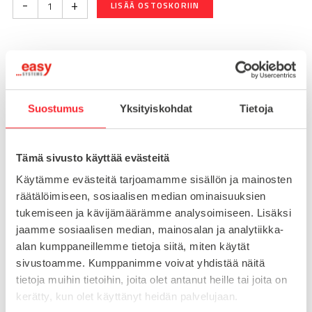
-
+
LISÄÄ OSTOSKORIIN
Toimitusaika 7-10 arkipäivää
Pikatoimitus mahdollinen, kysy myynnistämme.
Suostumus
Yksityiskohdat
Tietoja
Toimituskulut 25€ kun lähetyksen pituus alle 1900mm.
Yli 1900mm toimitus 50€ ja yli 3000mm toimitus 150€
Tämä sivusto käyttää evästeitä
Tuotenumero
098KM16100E
Käytämme evästeitä tarjoamamme sisällön ja mainosten
Osasto
räätälöimiseen, sosiaalisen median ominaisuuksien
Konejalat
tukemiseen ja kävijämäärämme analysoimiseen. Lisäksi
jaamme sosiaalisen median, mainosalan ja analytiikka-
alan kumppaneillemme tietoja siitä, miten käytät
sivustoamme. Kumppanimme voivat yhdistää näitä
MATERIAALI
ruostumaton teräs
tietoja muihin tietoihin, joita olet antanut heille tai joita on
MYYNTIERÄ
1
kerätty, kun olet käyttänyt heidän palvelujaan.