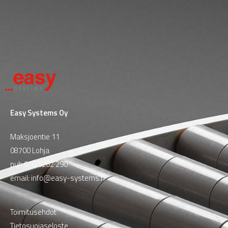
Easy Systems Oy
Maksjoentie 11
08700 Lohja
puh
010 5262 290
email:
info@easy-systems.fi
Toimitusehdot
Tietosuojaseloste