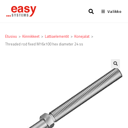
Valikko
Etusivu
>
Kiinnikkeet
>
Lattia­elementit
>
Konejalat
>
Threaded rod fixed M16x100 hex diameter 24 ss
🔍