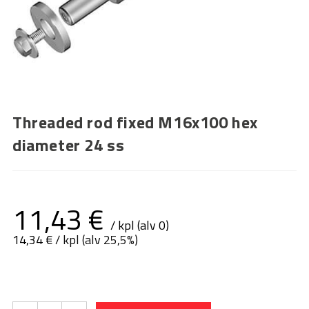
Threaded rod fixed M16x100 hex
diameter 24 ss
11,43
€
/ kpl (alv 0)
14,34
€
/ kpl (alv 25,5%)