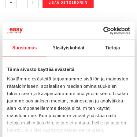
-
+
LISÄÄ OSTOSKORIIN
Toimitusaika 7-10 arkipäivää
Pikatoimitus mahdollinen, kysy myynnistämme.
Suostumus
Yksityiskohdat
Tietoja
Toimituskulut 25€ kun lähetyksen pituus alle 1900mm.
Yli 1900mm toimitus 50€ ja yli 3000mm toimitus 150€
Tämä sivusto käyttää evästeitä
Tuotenumero
098EM12100M
Käytämme evästeitä tarjoamamme sisällön ja mainosten
Osasto
räätälöimiseen, sosiaalisen median ominaisuuksien
Konejalat
tukemiseen ja kävijämäärämme analysoimiseen. Lisäksi
jaamme sosiaalisen median, mainosalan ja analytiikka-
alan kumppaneillemme tietoja siitä, miten käytät
sivustoamme. Kumppanimme voivat yhdistää näitä
MATERIAALI
teräs
tietoja muihin tietoihin, joita olet antanut heille tai joita on
MYYNTIERÄ
1
kerätty, kun olet käyttänyt heidän palvelujaan.