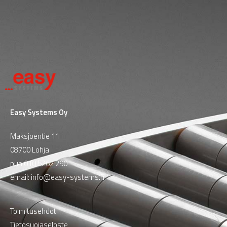
Easy Systems Oy
Maksjoentie 11
08700 Lohja
puh
010 5262 290
email:
info@easy-systems.fi
Toimitusehdot
Tietosuojaseloste