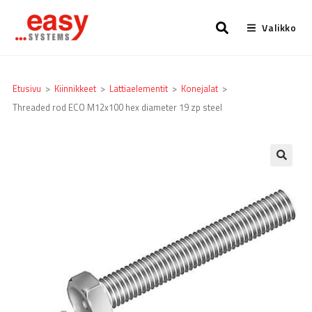
Valikko
Etusivu
>
Kiinnikkeet
>
Lattia­elementit
>
Konejalat
>
Threaded rod ECO M12x100 hex diameter 19 zp steel
🔍