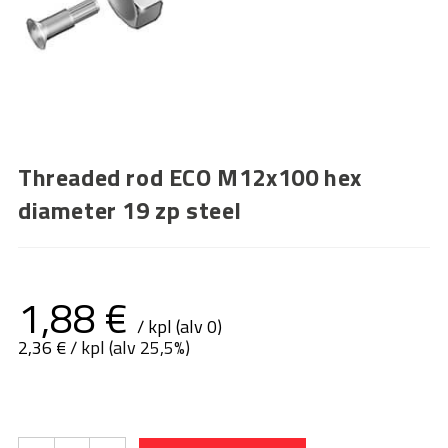
Threaded rod ECO M12x100 hex
diameter 19 zp steel
1,88
€
/ kpl (alv 0)
2,36
€
/ kpl (alv 25,5%)