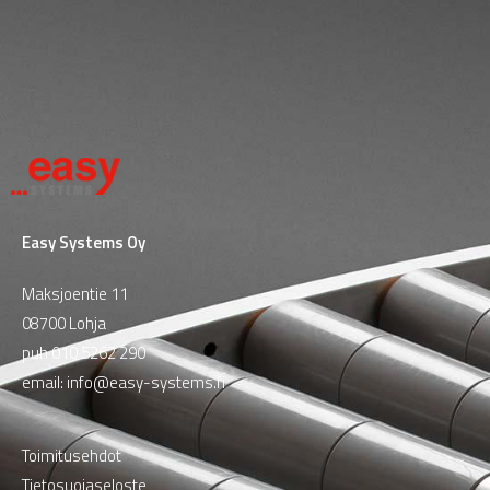
Easy Systems Oy
Maksjoentie 11
08700 Lohja
puh
010 5262 290
email:
info@easy-systems.fi
Toimitusehdot
Tietosuojaseloste