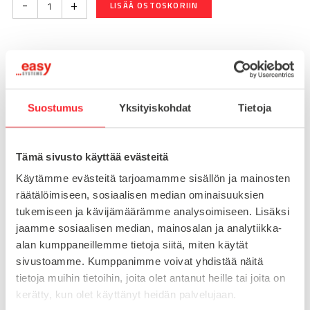
-
+
LISÄÄ OSTOSKORIIN
Toimitusaika 7-10 arkipäivää
Pikatoimitus mahdollinen, kysy myynnistämme.
Suostumus
Yksityiskohdat
Tietoja
Toimituskulut 25€ kun lähetyksen pituus alle 1900mm.
Yli 1900mm toimitus 50€ ja yli 3000mm toimitus 150€
Tämä sivusto käyttää evästeitä
Tuotenumero
098EM10080E
Käytämme evästeitä tarjoamamme sisällön ja mainosten
Osasto
räätälöimiseen, sosiaalisen median ominaisuuksien
Konejalat
tukemiseen ja kävijämäärämme analysoimiseen. Lisäksi
jaamme sosiaalisen median, mainosalan ja analytiikka-
alan kumppaneillemme tietoja siitä, miten käytät
sivustoamme. Kumppanimme voivat yhdistää näitä
MATERIAALI
ruostumaton teräs
tietoja muihin tietoihin, joita olet antanut heille tai joita on
MYYNTIERÄ
1
kerätty, kun olet käyttänyt heidän palvelujaan.