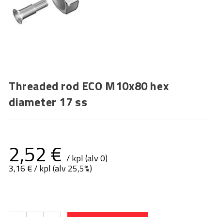
Threaded rod ECO M10x80 hex
diameter 17 ss
2,52
€
/ kpl (alv 0)
3,16
€
/ kpl (alv 25,5%)