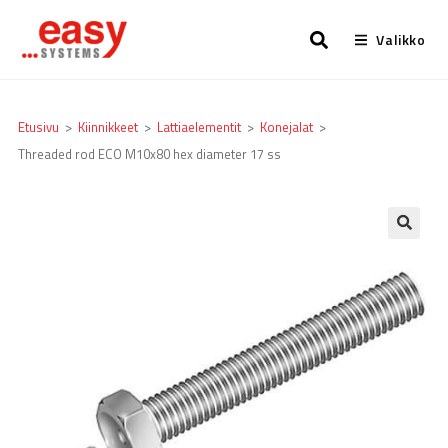
Valikko
Etusivu
>
Kiinnikkeet
>
Lattia­elementit
>
Konejalat
>
Threaded rod ECO M10x80 hex diameter 17 ss
🔍