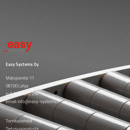
Easy Systems Oy
Maksjoentie 11
08700 Lohja
puh
010 5262 290
email:
info@easy-systems.fi
Toimitusehdot
Tietosuojaseloste