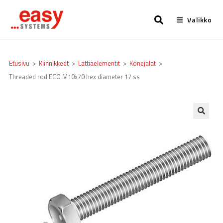
Valikko
Etusivu
>
Kiinnikkeet
>
Lattia­elementit
>
Konejalat
>
Threaded rod ECO M10x70 hex diameter 17 ss
🔍