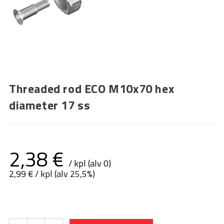
Threaded rod ECO M10x70 hex
diameter 17 ss
2,38
€
/ kpl (alv 0)
2,99
€
/ kpl (alv 25,5%)