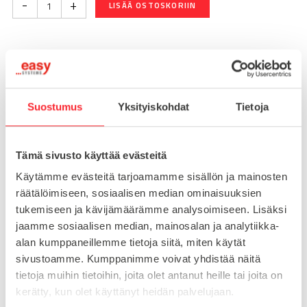
-
+
LISÄÄ OSTOSKORIIN
Toimitusaika 7-10 arkipäivää
Pikatoimitus mahdollinen, kysy myynnistämme.
Suostumus
Yksityiskohdat
Tietoja
Toimituskulut 25€ kun lähetyksen pituus alle 1900mm.
Yli 1900mm toimitus 50€ ja yli 3000mm toimitus 150€
Tämä sivusto käyttää evästeitä
Tuotenumero
098EM10070E
Käytämme evästeitä tarjoamamme sisällön ja mainosten
Osasto
räätälöimiseen, sosiaalisen median ominaisuuksien
Konejalat
tukemiseen ja kävijämäärämme analysoimiseen. Lisäksi
jaamme sosiaalisen median, mainosalan ja analytiikka-
alan kumppaneillemme tietoja siitä, miten käytät
sivustoamme. Kumppanimme voivat yhdistää näitä
MATERIAALI
ruostumaton teräs
tietoja muihin tietoihin, joita olet antanut heille tai joita on
MYYNTIERÄ
1
kerätty, kun olet käyttänyt heidän palvelujaan.