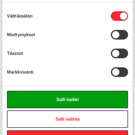
KIERRE
M20
S
Välttämätön
u
o
Lataa tuoteinfo (saksa/englanti)
s
Mieltymykset
t
Lataa 3D-tiedosto (Step-tiedosto)
u
m
Tilastot
u
k
Kysy tuotteista:
Markkinointi
s
e
Asiakaspalvelu 8-16
n
v
+358 10 5262 290
info@easy-systems.fi
Salli kaikki
a
l
Tai lähetä viesti:
i
Salli valinta
n
Vastaamme arkisin 24h sisällä!
t