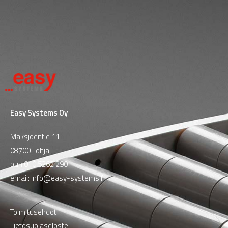
Easy Systems Oy
Maksjoentie 11
08700 Lohja
puh
010 5262 290
email:
info@easy-systems.fi
Toimitusehdot
Tietosuojaseloste