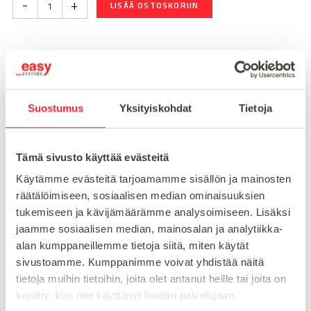
-
+
LISÄÄ OSTOSKORIIN
Toimitusaika 7-10 arkipäivää
Pikatoimitus mahdollinen, kysy myynnistämme.
Suostumus
Yksityiskohdat
Tietoja
Toimituskulut 25€ kun lähetyksen pituus alle 1900mm.
Yli 1900mm toimitus 50€ ja yli 3000mm toimitus 150€
Tämä sivusto käyttää evästeitä
Tuotenumero
098CM20125M
Käytämme evästeitä tarjoamamme sisällön ja mainosten
Osasto
räätälöimiseen, sosiaalisen median ominaisuuksien
Konejalat
tukemiseen ja kävijämäärämme analysoimiseen. Lisäksi
jaamme sosiaalisen median, mainosalan ja analytiikka-
alan kumppaneillemme tietoja siitä, miten käytät
sivustoamme. Kumppanimme voivat yhdistää näitä
MATERIAALI
teräs
tietoja muihin tietoihin, joita olet antanut heille tai joita on
MYYNTIERÄ
1
kerätty, kun olet käyttänyt heidän palvelujaan.