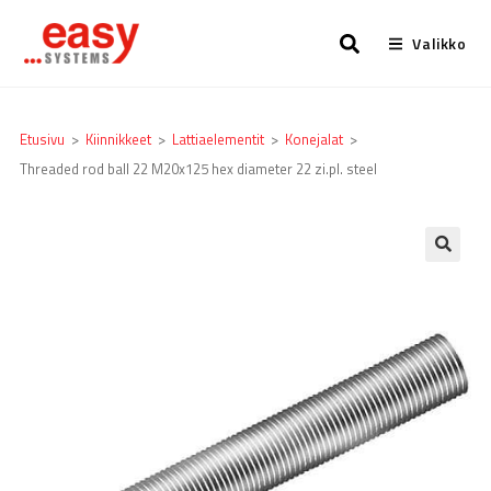
Valikko
Etusivu
>
Kiinnikkeet
>
Lattia­elementit
>
Konejalat
>
Threaded rod ball 22 M20x125 hex diameter 22 zi.pl. steel
🔍