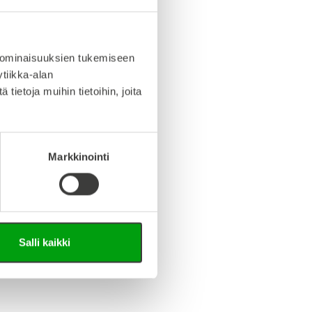
info (saksa/englanti)
iedosto (Step-tiedosto)
 ominaisuuksien tukemiseen
tiikka-alan
ietoja muihin tietoihin, joita
Markkinointi
Salli kaikki