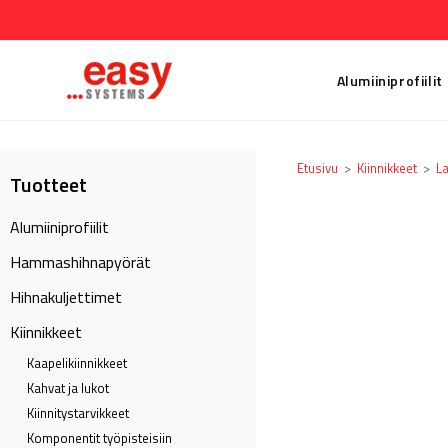
Alumiiniprofiilit
Etusivu
>
Kiinnikkeet
>
La
Tuotteet
Alumiiniprofiilit
Hammashihnapyörät
Hihnakuljettimet
Kiinnikkeet
Kaapeli­kiinnikkeet
Kahvat ja lukot
Kiinnitystarvikkeet
Komponentit työpisteisiin