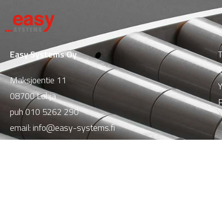
Easy Systems Oy
T
T
Maksjoentie 11
Y
08700 Lohja
P
puh
010 5262 290
email:
info@easy-systems.fi