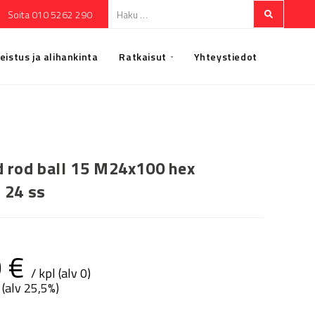
Soita 010 5262 290
eistus ja alihankinta
Ratkaisut
Yhteystiedot
 rod ball 15 M24x100 hex
 24 ss
9
€
/ kpl (alv 0)
 (alv 25,5%)