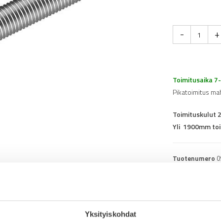
-
+
Toimitusaika 7
Pikatoimitus ma
Toimituskulut 
Yli 1900mm toi
Tuotenumero
0
Osasto
Konejalat
Yksityiskohdat