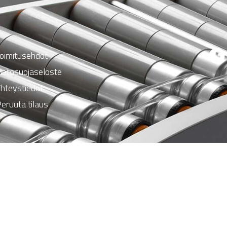
oimitusehdot
ietosuojaseloste
hteystiedot
eruuta tilaus