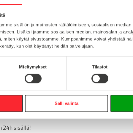
ruostumaton teräs
Lataa tuote
itä
1
Lataa 3D-t
mme sisällön ja mainosten räätälöimiseen, sosiaalisen median
M24
iseen. Lisäksi jaamme sosiaalisen median, mainosalan ja analy
, miten käytät sivustoamme. Kumppanimme voivat yhdistää näitä t
n kerätty, kun olet käyttänyt heidän palvelujaan.
:
Mieltymykset
Tilastot
16
0
info@easy-systems.fi
Salli valinta
:
 24h sisällä!