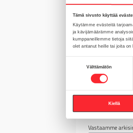
MATERIAALI
Tämä sivusto käyttää eväste
MYYNTIERÄ
Käytämme evästeitä tarjoama
KIERRE
ja kävijämäärämme analysoim
kumppaneillemme tietoja siitä
olet antanut heille tai joita o
S
Kysy tuotteista
Välttämätön
u
o
Asiakaspalvelu 8-
s
t
+358 10 5262 29
u
m
Kiellä
Tai lähetä viesti
u
k
s
Vastaamme arkisin
e