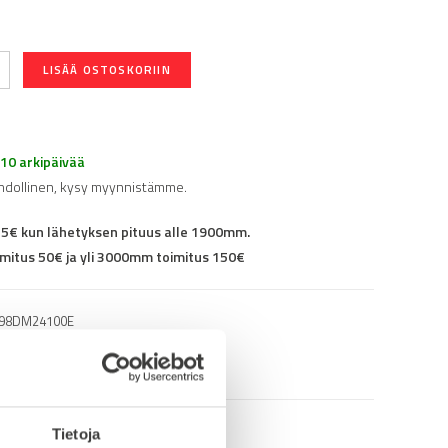
LISÄÄ OSTOSKORIIN
-10 arkipäivää
hdollinen, kysy myynnistämme.
25€ kun lähetyksen pituus alle 1900mm.
mitus 50€ ja yli 3000mm toimitus 150€
98DM24100E
Tietoja