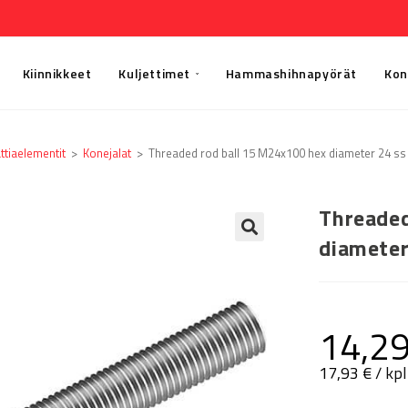
Kiinnikkeet
Kuljettimet
Hammashihnapyörät
Kon
ttia­elementit
>
Konejalat
>
Threaded rod ball 15 M24x100 hex diameter 24 ss
Threaded
diameter
🔍
14,2
17,93
€
/ kpl