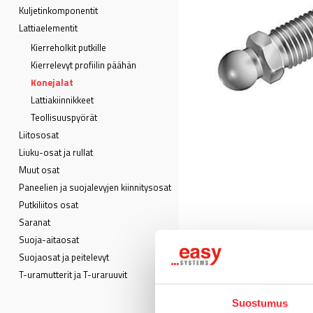
Kuljetin­komponentit
Lattia­elementit
Kierreholkit putkille
Kierrelevyt profiilin päähän
Konejalat
Lattiakiinnikkeet
Teollisuuspyörät
Liitososat
Liuku-osat ja rullat
Muut osat
Paneelien ja suojalevyjen kiinnitysosat
Putkiliitos osat
Saranat
Suoja-aitaosat
Suojaosat ja peitelevyt
T-uramutterit ja T-uraruuvit
Suostumus