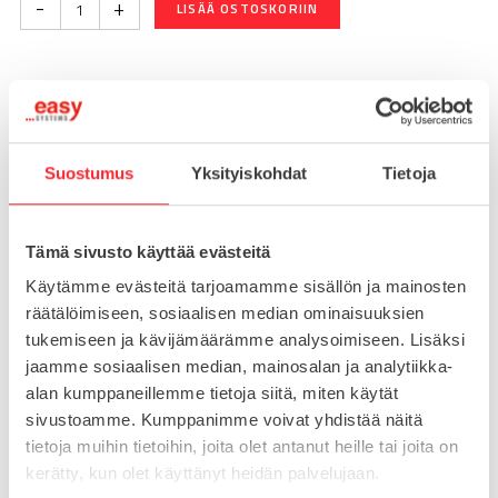
-
+
LISÄÄ OSTOSKORIIN
Toimitusaika 7-10 arkipäivää
Pikatoimitus mahdollinen, kysy myynnistämme.
Suostumus
Yksityiskohdat
Tietoja
Toimituskulut 25€ kun lähetyksen pituus alle 1900mm.
Yli 1900mm toimitus 50€ ja yli 3000mm toimitus 150€
Tämä sivusto käyttää evästeitä
Tuotenumero
098DM14125M
Käytämme evästeitä tarjoamamme sisällön ja mainosten
Osasto
räätälöimiseen, sosiaalisen median ominaisuuksien
Konejalat
tukemiseen ja kävijämäärämme analysoimiseen. Lisäksi
jaamme sosiaalisen median, mainosalan ja analytiikka-
alan kumppaneillemme tietoja siitä, miten käytät
sivustoamme. Kumppanimme voivat yhdistää näitä
MATERIAALI
teräs
tietoja muihin tietoihin, joita olet antanut heille tai joita on
MYYNTIERÄ
1
kerätty, kun olet käyttänyt heidän palvelujaan.