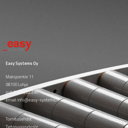
Easy Systems Oy
Maksjoentie 11
08700 Lohja
puh
010 5262 290
email:
info@easy-systems.fi
Toimitusehdot
Tietosuojaseloste