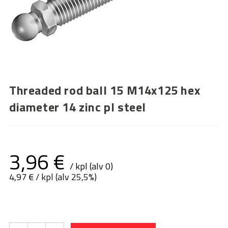
Threaded rod ball 15 M14x125 hex
diameter 14 zinc pl steel
3,96
€
/ kpl (alv 0)
4,97
€
/ kpl (alv 25,5%)