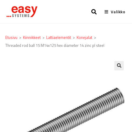
Valikko
Etusivu
>
Kiinnikkeet
>
Lattia­elementit
>
Konejalat
>
Threaded rod ball 15 M14x125 hex diameter 14 zinc pl steel
🔍