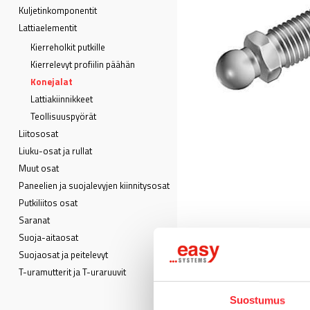
Kuljetin­komponentit
Lattia­elementit
Kierreholkit putkille
Kierrelevyt profiilin päähän
Konejalat
Lattiakiinnikkeet
Teollisuuspyörät
Liitososat
Liuku-osat ja rullat
Muut osat
Paneelien ja suojalevyjen kiinnitysosat
Putkiliitos osat
Saranat
Suoja-aitaosat
Suojaosat ja peitelevyt
T-uramutterit ja T-uraruuvit
Suostumus