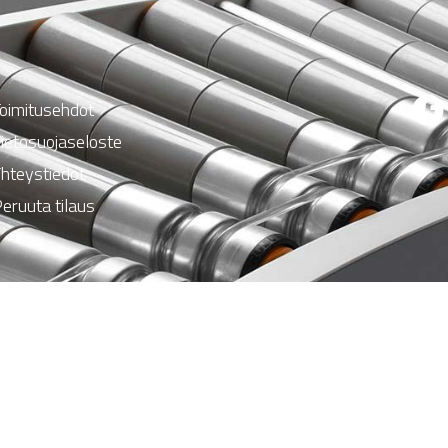
oimitusehdot
ietosuojaseloste
hteystiedot
eruuta tilaus