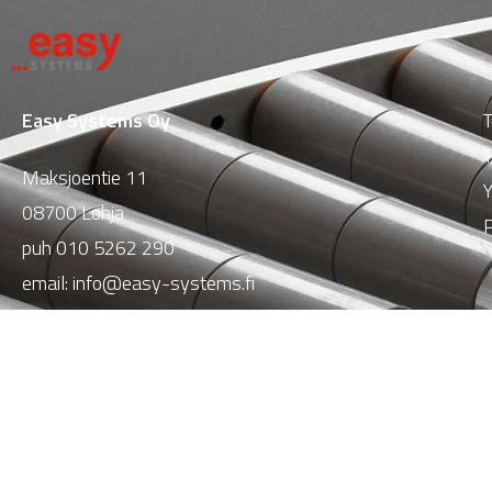
Easy Systems Oy
T
T
Maksjoentie 11
Y
08700 Lohja
P
puh
010 5262 290
email:
info@easy-systems.fi