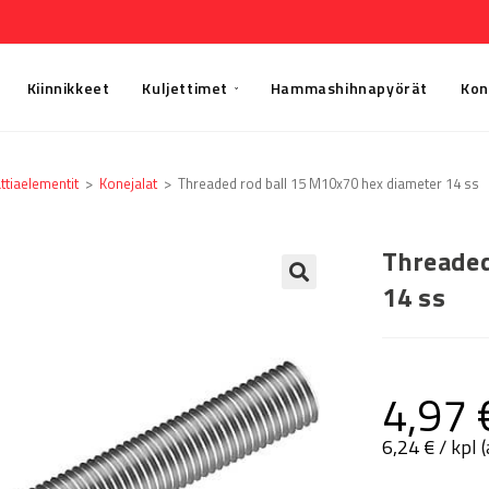
Kiinnikkeet
Kuljettimet
Hammashihnapyörät
Kon
ttia­elementit
>
Konejalat
>
Threaded rod ball 15 M10x70 hex diameter 14 ss
Threaded
14 ss
🔍
4,97
6,24
€
/ kpl 