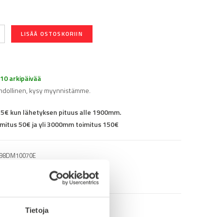
LISÄÄ OSTOSKORIIN
-10 arkipäivää
hdollinen, kysy myynnistämme.
25€ kun lähetyksen pituus alle 1900mm.
mitus 50€ ja yli 3000mm toimitus 150€
98DM10070E
Tietoja