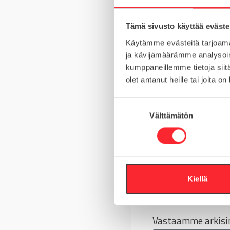
MATERIAALI
Tämä sivusto käyttää eväste
MYYNTIERÄ
Käytämme evästeitä tarjoama
KIERRE
ja kävijämäärämme analysoim
kumppaneillemme tietoja siitä
olet antanut heille tai joita o
S
Kysy tuotteista
Välttämätön
u
o
Asiakaspalvelu 8-
s
t
+358 10 5262 29
u
m
Kiellä
Tai lähetä viesti
u
k
s
Vastaamme arkisin
e