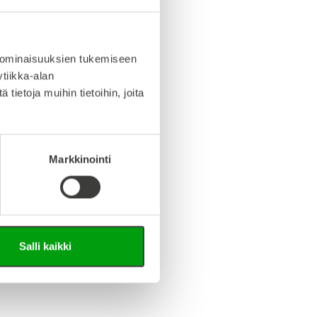
info (saksa/englanti)
iedosto (Step-tiedosto)
 ominaisuuksien tukemiseen
tiikka-alan
ietoja muihin tietoihin, joita
Markkinointi
Salli kaikki