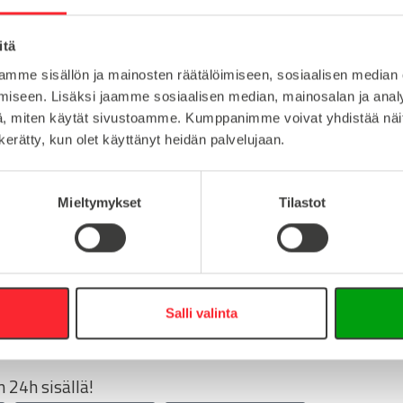
ruostumaton teräs
Lataa tuote
itä
1
Lataa 3D-t
mme sisällön ja mainosten räätälöimiseen, sosiaalisen median
M10
iseen. Lisäksi jaamme sosiaalisen median, mainosalan ja analy
, miten käytät sivustoamme. Kumppanimme voivat yhdistää näitä t
n kerätty, kun olet käyttänyt heidän palvelujaan.
:
Mieltymykset
Tilastot
16
0
info@easy-systems.fi
Salli valinta
:
 24h sisällä!