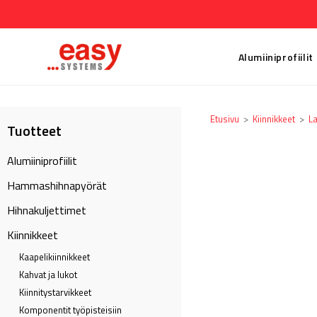
Alumiiniprofiilit
Etusivu
>
Kiinnikkeet
>
La
Tuotteet
Alumiiniprofiilit
Hammashihnapyörät
Hihnakuljettimet
Kiinnikkeet
Kaapeli­kiinnikkeet
Kahvat ja lukot
Kiinnitystarvikkeet
Komponentit työpisteisiin