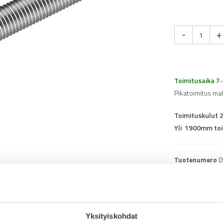
-
+
Toimitusaika 7
Pikatoimitus ma
Toimituskulut 
Yli 1900mm toi
Tuotenumero
0
Osasto
Konejalat
Yksityiskohdat