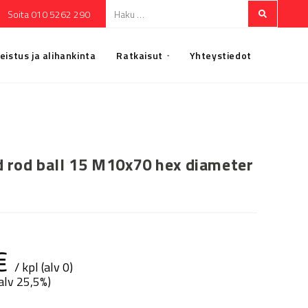
Soita 010 5262 290
eistus ja alihankinta
Ratkaisut
Yhteystiedot
 rod ball 15 M10x70 hex diameter
€
/ kpl (alv 0)
(alv 25,5%)