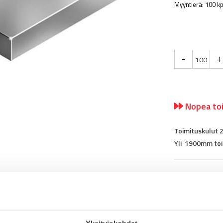
Myyntierä: 100 kp
-
+
Nopea toi
Toimituskulut 
Yli 1900mm toi
Tuotenumero
0
Osasto
Kierrelevyt