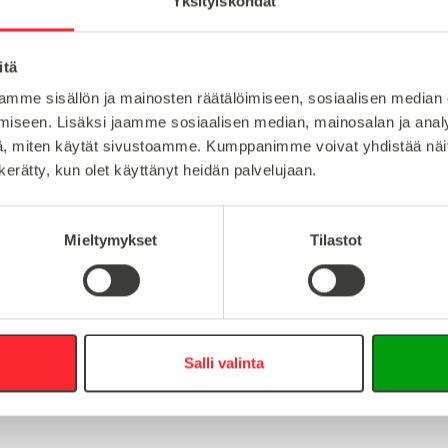
Yksityiskohdat
teräs
Lataa tuote
itä
100
mme sisällön ja mainosten räätälöimiseen, sosiaalisen median
Lataa 3D-t
M8
iseen. Lisäksi jaamme sosiaalisen median, mainosalan ja analy
, miten käytät sivustoamme. Kumppanimme voivat yhdistää näitä t
n kerätty, kun olet käyttänyt heidän palvelujaan.
:
Mieltymykset
Tilastot
16
0
info@easy-systems.fi
Salli valinta
: