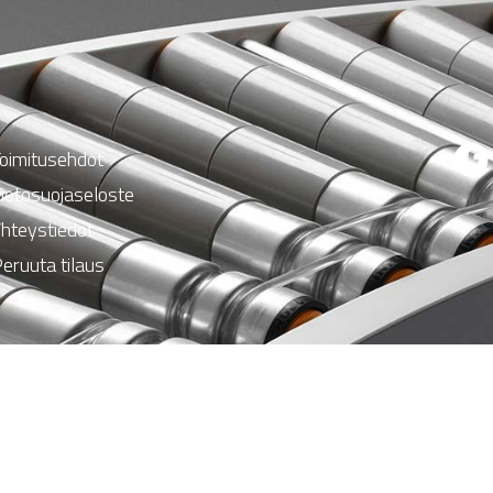
oimitusehdot
ietosuojaseloste
hteystiedot
eruuta tilaus