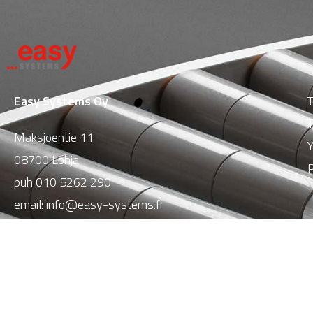
Easy Systems Oy
T
T
Maksjoentie 11
Y
08700 Lohja
P
puh
010 5262 290
email:
info@easy-systems.fi