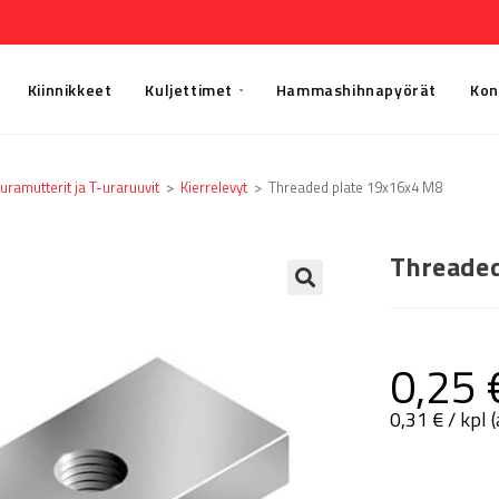
Kiinnikkeet
Kuljettimet
Hammashihnapyörät
Kon
uramutterit ja T-uraruuvit
>
Kierrelevyt
>
Threaded plate 19x16x4 M8
Threaded
🔍
0,25
0,31
€
/ kpl 