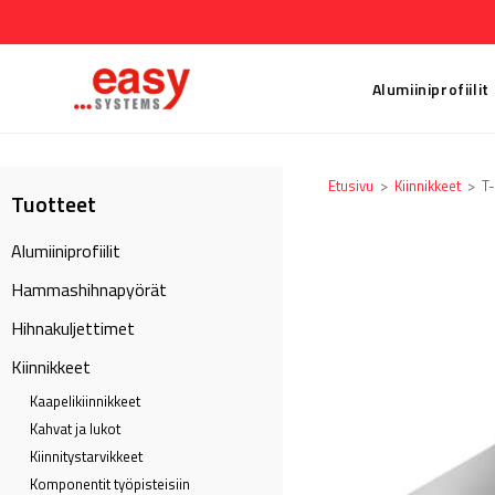
Alumiiniprofiilit
Etusivu
>
Kiinnikkeet
>
T-
Tuotteet
Alumiiniprofiilit
Hammashihnapyörät
Hihnakuljettimet
Kiinnikkeet
Kaapeli­kiinnikkeet
Kahvat ja lukot
Kiinnitystarvikkeet
Komponentit työpisteisiin