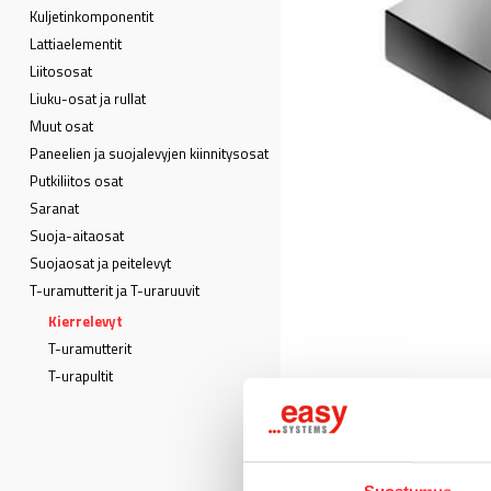
Kuljetin­komponentit
Lattia­elementit
Liitososat
Liuku-osat ja rullat
Muut osat
Paneelien ja suojalevyjen kiinnitysosat
Putkiliitos osat
Saranat
Suoja-aitaosat
Suojaosat ja peitelevyt
T-uramutterit ja T-uraruuvit
Kierrelevyt
T-uramutterit
T-urapultit