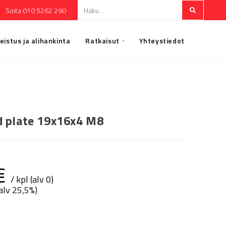
Soita 010 5262 290
eistus ja alihankinta
Ratkaisut
Yhteystiedot
 plate 19x16x4 M8
€
/ kpl (alv 0)
(alv 25,5%)