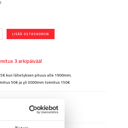
l
LISÄÄ OSTOSKORIIN
mitus 3 arkipäivää!
25€ kun lähetyksen pituus alle 1900mm.
mitus 50€ ja yli 3000mm toimitus 150€
96P0191604M8