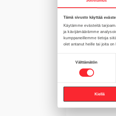
Suostumus
MATERIAALI
Tämä sivusto käyttää eväste
MYYNTIERÄ
Käytämme evästeitä tarjoama
KIERRE
ja kävijämäärämme analysoim
kumppaneillemme tietoja siitä
olet antanut heille tai joita o
S
Kysy tuotteista
Välttämätön
u
o
s
Asiakaspalvelu 8-
t
u
+358 10 5262 29
m
Kiellä
u
Tai lähetä viesti
k
s