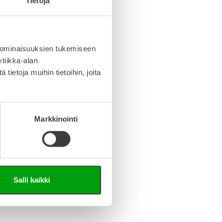
Tietoja
info (saksa/englanti)
 ominaisuuksien tukemiseen
iedosto (Step-tiedosto)
tiikka-alan
ietoja muihin tietoihin, joita
Markkinointi
Salli kaikki