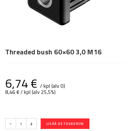
Threaded bush 60×60 3,0 M16
6,74
€
/ kpl (alv 0)
8,46
€
/ kpl (alv 25,5%)
-
+
LISÄÄ OSTOSKORIIN