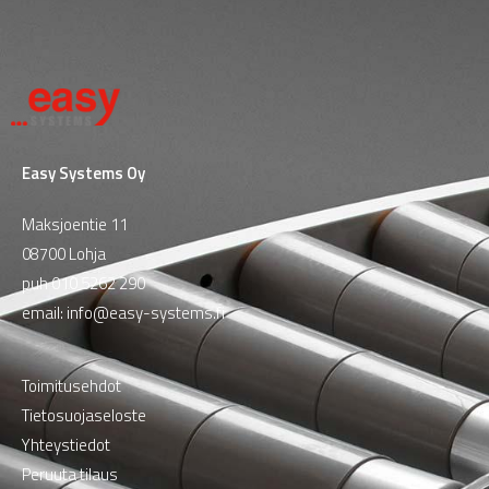
Easy Systems Oy
Maksjoentie 11
08700 Lohja
puh
010 5262 290
email:
info@easy-systems.fi
Toimitusehdot
Tietosuojaseloste
Yhteystiedot
Peruuta tilaus