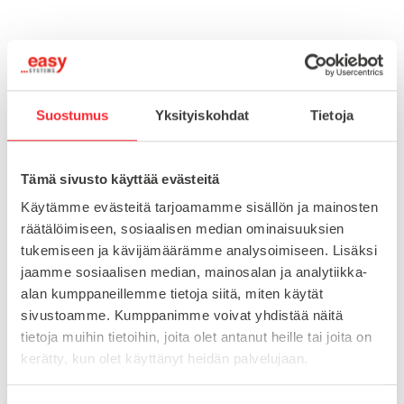
Nopea toimitus 3 arkipäivää!
Toimituskulut 25€ kun lähetyksen pituus alle 1900mm.
Suostumus
Yksityiskohdat
Tietoja
Yli 1900mm toimitus 50€ ja yli 3000mm toimitus 150€
Tämä sivusto käyttää evästeitä
Tuotenumero
098V603016
Osasto
Käytämme evästeitä tarjoamamme sisällön ja mainosten
Kierreholkit putkille
räätälöimiseen, sosiaalisen median ominaisuuksien
tukemiseen ja kävijämäärämme analysoimiseen. Lisäksi
jaamme sosiaalisen median, mainosalan ja analytiikka-
alan kumppaneillemme tietoja siitä, miten käytät
MATERIAALI
muovi
sivustoamme. Kumppanimme voivat yhdistää näitä
MYYNTIERÄ
1
tietoja muihin tietoihin, joita olet antanut heille tai joita on
kerätty, kun olet käyttänyt heidän palvelujaan.
KIERRE
M16