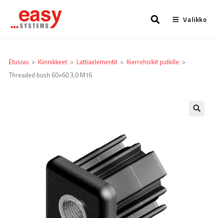
Valikko
Etusivu
>
Kiinnikkeet
>
Lattia­elementit
>
Kierreholkit putkille
>
Threaded bush 60×60 3,0 M16
🔍