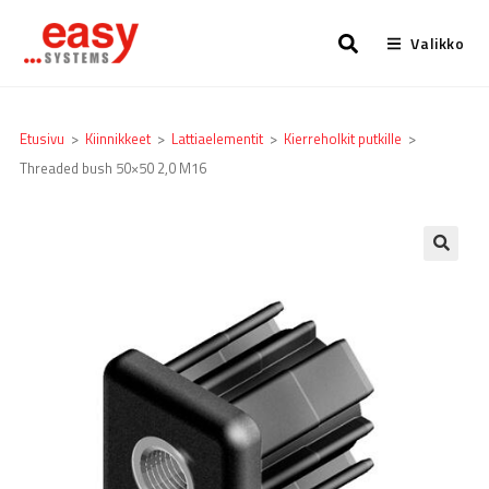
Valikko
Etusivu
>
Kiinnikkeet
>
Lattia­elementit
>
Kierreholkit putkille
>
Threaded bush 50×50 2,0 M16
🔍