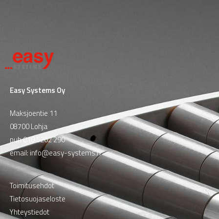
Easy Systems Oy
Maksjoentie 11
08700 Lohja
puh
010 5262 290
email:
info@easy-systems.fi
Toimitusehdot
Tietosuojaseloste
Yhteystiedot