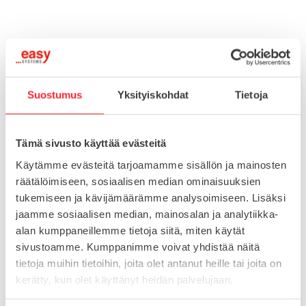
Toimitusaika 7-10 arkipäivää
Pikatoimitus mahdollinen, kysy myynnistämme.
Toimituskulut 25€ kun lähetyksen pituus alle 1900mm.
Suostumus
Yksityiskohdat
Tietoja
Yli 1900mm toimitus 50€ ja yli 3000mm toimitus 150€
Tämä sivusto käyttää evästeitä
Tuotenumero
098V502016
Käytämme evästeitä tarjoamamme sisällön ja mainosten
Osasto
räätälöimiseen, sosiaalisen median ominaisuuksien
Kierreholkit putkille
tukemiseen ja kävijämäärämme analysoimiseen. Lisäksi
jaamme sosiaalisen median, mainosalan ja analytiikka-
alan kumppaneillemme tietoja siitä, miten käytät
MATERIAALI
muovi
sivustoamme. Kumppanimme voivat yhdistää näitä
tietoja muihin tietoihin, joita olet antanut heille tai joita on
MYYNTIERÄ
1
kerätty, kun olet käyttänyt heidän palvelujaan.
KIERRE
M16