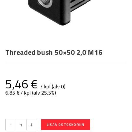
Threaded bush 50×50 2,0 M16
5,46
€
/ kpl (alv 0)
6,85
€
/ kpl (alv 25,5%)
-
+
LISÄÄ OSTOSKORIIN