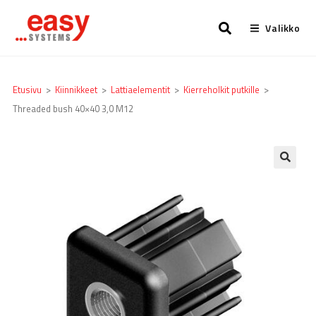
Valikko
Etusivu
>
Kiinnikkeet
>
Lattia­elementit
>
Kierreholkit putkille
>
Threaded bush 40×40 3,0 M12
🔍