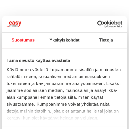
Toimitusaika 7-10 arkipäivää
Pikatoimitus mahdollinen, kysy myynnistämme.
Toimituskulut 25€ kun lähetyksen pituus alle 1900mm.
Suostumus
Yksityiskohdat
Tietoja
Yli 1900mm toimitus 50€ ja yli 3000mm toimitus 150€
Tämä sivusto käyttää evästeitä
Tuotenumero
098V403014
Käytämme evästeitä tarjoamamme sisällön ja mainosten
Osasto
räätälöimiseen, sosiaalisen median ominaisuuksien
Kierreholkit putkille
tukemiseen ja kävijämäärämme analysoimiseen. Lisäksi
jaamme sosiaalisen median, mainosalan ja analytiikka-
alan kumppaneillemme tietoja siitä, miten käytät
MATERIAALI
muovi
sivustoamme. Kumppanimme voivat yhdistää näitä
tietoja muihin tietoihin, joita olet antanut heille tai joita on
MYYNTIERÄ
1
kerätty, kun olet käyttänyt heidän palvelujaan.
KIERRE
M12