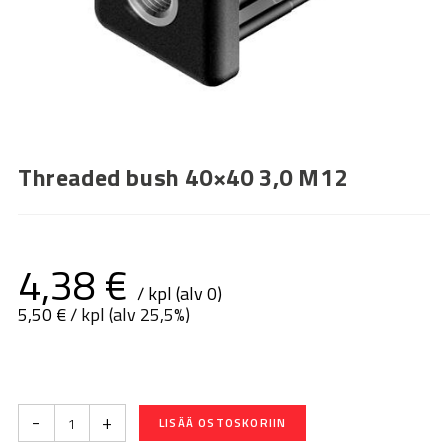
Threaded bush 40×40 3,0 M12
4,38
€
/ kpl (alv 0)
5,50
€
/ kpl (alv 25,5%)
-
+
LISÄÄ OSTOSKORIIN