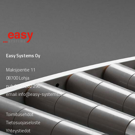
Easy Systems Oy
Maksjoentie 11
08700 Lohja
puh
010 5262 290
email:
info@easy-systems.fi
Toimitusehdot
Tietosuojaseloste
Yhteystiedot