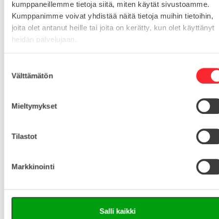
MYYNTIERÄ
1
kumppaneillemme tietoja siitä, miten käytät sivustoamme.
Kumppanimme voivat yhdistää näitä tietoja muihin tietoihin,
joita olet antanut heille tai joita on kerätty, kun olet käyttänyt
heidän palvelujaan.
Lataa tuoteinfo (saksa/englanti)
S
Lataa 3D-tiedosto (Step-tiedosto)
Välttämätön
u
o
s
Mieltymykset
Kysy tuotteista:
t
u
Asiakaspalvelu 8-16
m
Tilastot
u
+358 10 5262 290
info@easy-systems.fi
k
Markkinointi
s
Tai lähetä viesti:
e
n
v
Vastaamme arkisin 24h sisällä!
Salli kaikki
a