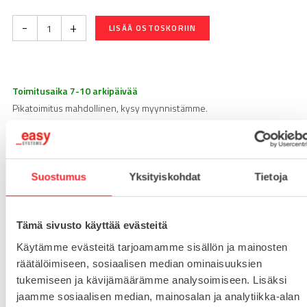
-
+
LISÄÄ OSTOSKORIIN
Toimitusaika 7-10 arkipäivää
Pikatoimitus mahdollinen, kysy myynnistämme.
Toimituskulut 25€ kun lähetyksen pituus alle 1900mm.
Yli 1900mm toimitus 50€ ja yli 3000mm toimitus 150€
Suostumus
Yksityiskohdat
Tietoja
Tuotenumero
098S100GD4045NESD
Osasto
Tämä sivusto käyttää evästeitä
Teollisuuspyörät
Käytämme evästeitä tarjoamamme sisällön ja mainosten
räätälöimiseen, sosiaalisen median ominaisuuksien
tukemiseen ja kävijämäärämme analysoimiseen. Lisäksi
MATERIAALI
muovi
jaamme sosiaalisen median, mainosalan ja analytiikka-alan