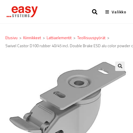
Valikko
Etusivu
>
Kiinnikkeet
>
Lattia­elementit
>
Teollisuuspyörät
>
Swivel Castor D100 rubber 40/45 incl. Double Brake ESD alu color powder 
🔍