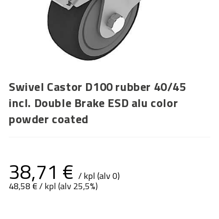
Swivel Castor D100 rubber 40/45
incl. Double Brake ESD alu color
powder coated
38,71
€
/ kpl (alv 0)
48,58
€
/ kpl (alv 25,5%)