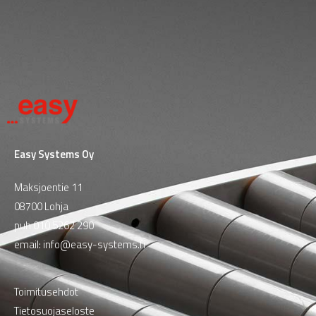
Easy Systems Oy
Maksjoentie 11
08700 Lohja
puh
010 5262 290
email:
info@easy-systems.fi
Toimitusehdot
Tietosuojaseloste