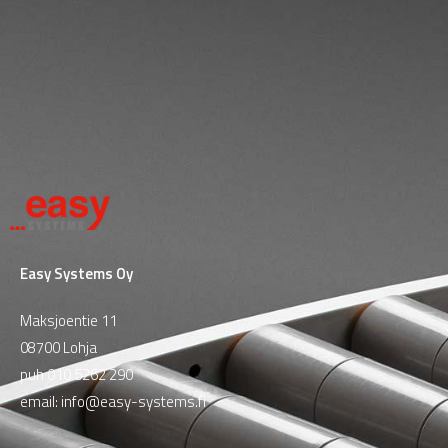
Easy Systems Oy
Maksjoentie 11
08700 Lohja
puh
010 5262 290
email:
info@easy-systems.fi