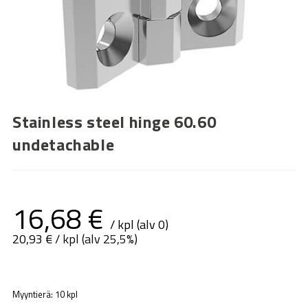
Stainless steel hinge 60.60
undetachable
16,68
€
/ kpl (alv 0)
20,93
€
/ kpl (alv 25,5%)
Myyntierä: 10 kpl