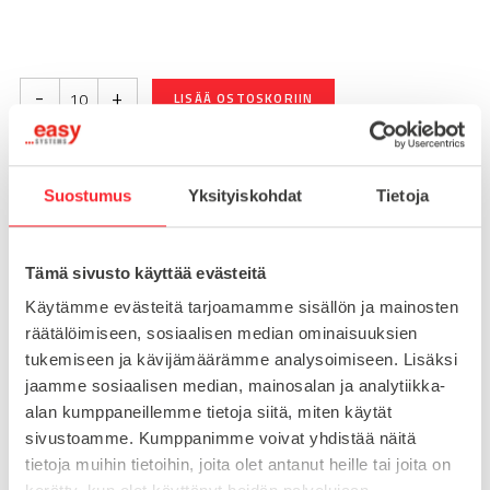
-
+
LISÄÄ OSTOSKORIIN
Suostumus
Yksityiskohdat
Tietoja
Toimitusaika 7-10 arkipäivää
Pikatoimitus mahdollinen, kysy myynnistämme.
Tämä sivusto käyttää evästeitä
Toimituskulut 25€ kun lähetyksen pituus alle 1900mm.
Yli 1900mm toimitus 50€ ja yli 3000mm toimitus 150€
Käytämme evästeitä tarjoamamme sisällön ja mainosten
räätälöimiseen, sosiaalisen median ominaisuuksien
tukemiseen ja kävijämäärämme analysoimiseen. Lisäksi
Tuotenumero
09576060E
jaamme sosiaalisen median, mainosalan ja analytiikka-
Osasto
alan kumppaneillemme tietoja siitä, miten käytät
Saranat
sivustoamme. Kumppanimme voivat yhdistää näitä
tietoja muihin tietoihin, joita olet antanut heille tai joita on