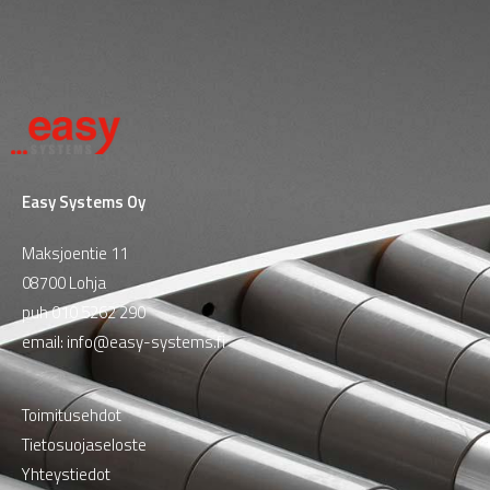
Easy Systems Oy
Maksjoentie 11
08700 Lohja
puh
010 5262 290
email:
info@easy-systems.fi
Toimitusehdot
Tietosuojaseloste
Yhteystiedot