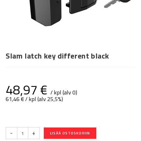
Slam latch key different black
48,97
€
/ kpl (alv 0)
61,46
€
/ kpl (alv 25,5%)
-
+
LISÄÄ OSTOSKORIIN