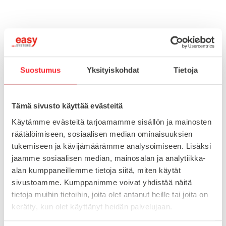
Toimitusaika 7-10 arkipäivää
Pikatoimitus mahdollinen, kysy myynnistämme.
Toimituskulut 25€ kun lähetyksen pituus alle 1900mm.
Suostumus
Yksityiskohdat
Tietoja
Yli 1900mm toimitus 50€ ja yli 3000mm toimitus 150€
Tämä sivusto käyttää evästeitä
Tuotenumero
0957201
Käytämme evästeitä tarjoamamme sisällön ja mainosten
Osasto
räätälöimiseen, sosiaalisen median ominaisuuksien
Lukot
tukemiseen ja kävijämäärämme analysoimiseen. Lisäksi
jaamme sosiaalisen median, mainosalan ja analytiikka-
alan kumppaneillemme tietoja siitä, miten käytät
MATERIAALI
teräs
sivustoamme. Kumppanimme voivat yhdistää näitä
tietoja muihin tietoihin, joita olet antanut heille tai joita on
MYYNTIERÄ
1
kerätty, kun olet käyttänyt heidän palvelujaan.
TYYPPI
BSB