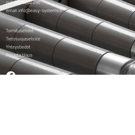
puh
010 5262 290
email:
info@easy-systems.fi
Toimitusehdot
Tietosuojaseloste
Yhteystiedot
Peruuta tilaus