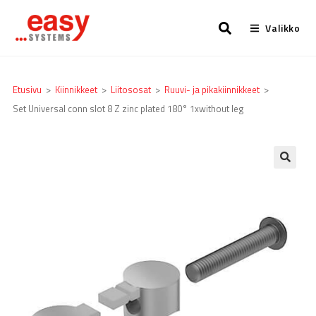
Valikko
Etusivu
>
Kiinnikkeet
>
Liitososat
>
Ruuvi- ja pikakiinnikkeet
>
Set Universal conn slot 8 Z zinc plated 180° 1xwithout leg
🔍