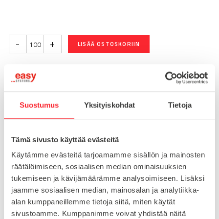
-
+
LISÄÄ OSTOSKORIIN
Toimitusaika 7-10 arkipäivää
Pikatoimitus mahdollinen, kysy myynnistämme.
Suostumus
Yksityiskohdat
Tietoja
Toimituskulut 25€ kun lähetyksen pituus alle 1900mm.
Yli 1900mm toimitus 50€ ja yli 3000mm toimitus 150€
Tämä sivusto käyttää evästeitä
Käytämme evästeitä tarjoamamme sisällön ja mainosten
Tuotenumero
099A0840S02
räätälöimiseen, sosiaalisen median ominaisuuksien
Osasto
tukemiseen ja kävijämäärämme analysoimiseen. Lisäksi
Ruuvi- ja pikakiinnikkeet
jaamme sosiaalisen median, mainosalan ja analytiikka-
alan kumppaneillemme tietoja siitä, miten käytät
sivustoamme. Kumppanimme voivat yhdistää näitä